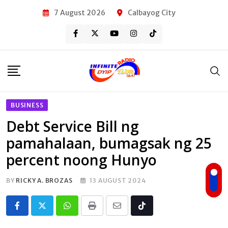
Skip
7 August 2026
Calbayog City
to
content
BUSINESS
Debt Service Bill ng
pamahalaan, bumagsak ng 25
percent noong Hunyo
BY
RICKY A. BROZAS
13 AUGUST 2024
Whatsapp
Print
Share
Tiktok
via