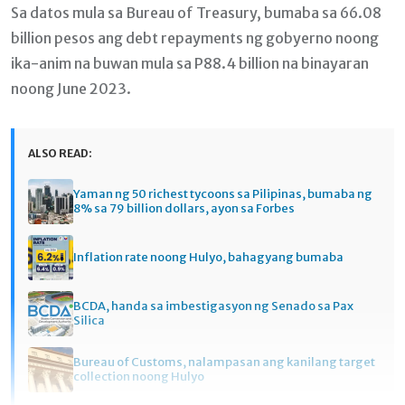
Sa datos mula sa Bureau of Treasury, bumaba sa 66.08
billion pesos ang debt repayments ng gobyerno noong
ika-anim na buwan mula sa P88.4 billion na binayaran
noong June 2023.
ALSO READ:
Yaman ng 50 richest tycoons sa Pilipinas, bumaba ng
8% sa 79 billion dollars, ayon sa Forbes
Inflation rate noong Hulyo, bahagyang bumaba
BCDA, handa sa imbestigasyon ng Senado sa Pax
Silica
Bureau of Customs, nalampasan ang kanilang target
collection noong Hulyo