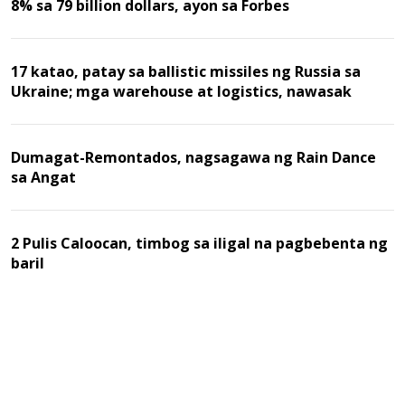
8% sa 79 billion dollars, ayon sa Forbes
17 katao, patay sa ballistic missiles ng Russia sa
Ukraine; mga warehouse at logistics, nawasak
Dumagat-Remontados, nagsagawa ng Rain Dance
sa Angat
2 Pulis Caloocan, timbog sa iligal na pagbebenta ng
baril