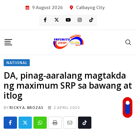
Skip
9 August 2026
Calbayog City
to
content
NATIONAL
DA, pinag-aaralang magtakda
ng maximum SRP sa bawang at
itlog
BY
RICKY A. BROZAS
2 APRIL 2025
Whatsapp
Print
Share
Tiktok
via