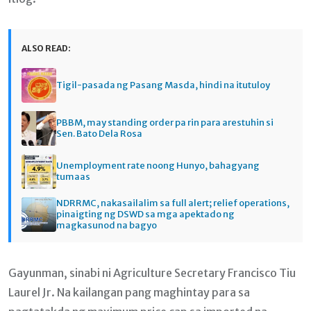
ALSO READ:
Tigil-pasada ng Pasang Masda, hindi na itutuloy
PBBM, may standing order pa rin para arestuhin si
Sen. Bato Dela Rosa
Unemployment rate noong Hunyo, bahagyang
tumaas
NDRRMC, nakasailalim sa full alert; relief operations,
pinaigting ng DSWD sa mga apektado ng
magkasunod na bagyo
Gayunman, sinabi ni Agriculture Secretary Francisco Tiu
Laurel Jr. Na kailangan pang maghintay para sa