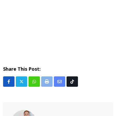
Share This Post:
Whatsapp
Print
Share
Tiktok
via
Email