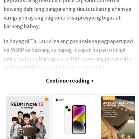
pagtatakda ng maximum price cap sa imported na
bawang dahil ang pangunahing tinututukan ng ahensya
sa ngayon ay ang pagkontrol sa presyo ng bigas at
karneng baboy.
Inihayag ni Tiu Laurel na ang panukala sa pagpapatupad
ng MSRP sa bawang ay napag-usapan na pero itinigil
muna matapos bumagsak sa 100 pesos ang presyo nito
mula sa pinakamataas na 160 pesos per kilo.
Continue reading ›