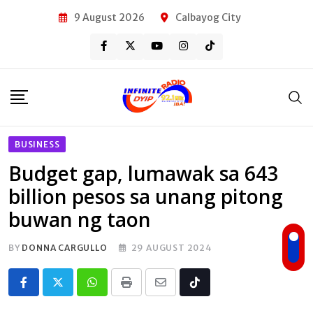
Skip
9 August 2026
Calbayog City
to
content
BUSINESS
Budget gap, lumawak sa 643
billion pesos sa unang pitong
buwan ng taon
BY
DONNA CARGULLO
29 AUGUST 2024
Whatsapp
Print
Share
Tiktok
via