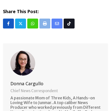
Share This Post:
Whatsapp
Print
Share
Tiktok
via
Email
Donna Cargullo
Chief News Correspondent
A passionate Mom of Three Kids, A Hands-on
Loving Wife to Junmar. A top caliber News
Producer who worked previously from Different