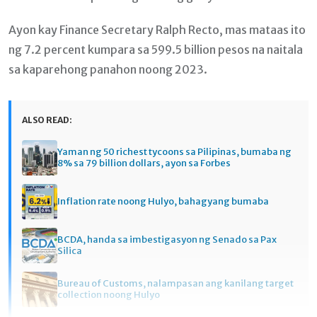
Ayon kay Finance Secretary Ralph Recto, mas mataas ito
ng 7.2 percent kumpara sa 599.5 billion pesos na naitala
sa kaparehong panahon noong 2023.
ALSO READ:
Yaman ng 50 richest tycoons sa Pilipinas, bumaba ng
8% sa 79 billion dollars, ayon sa Forbes
Inflation rate noong Hulyo, bahagyang bumaba
BCDA, handa sa imbestigasyon ng Senado sa Pax
Silica
Bureau of Customs, nalampasan ang kanilang target
collection noong Hulyo