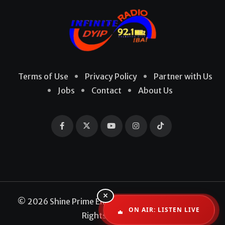
Terms of Use
Privacy Policy
Partner with Us
Jobs
Contact
About Us
×
© 2026 Shine Prime Entertainment Production. All
ON AIR: LISTEN LIVE
Rights Reserved