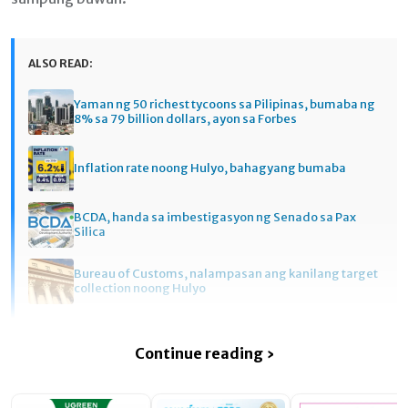
ALSO READ:
Yaman ng 50 richest tycoons sa Pilipinas, bumaba ng
8% sa 79 billion dollars, ayon sa Forbes
Inflation rate noong Hulyo, bahagyang bumaba
BCDA, handa sa imbestigasyon ng Senado sa Pax
Silica
Bureau of Customs, nalampasan ang kanilang target
collection noong Hulyo
Continue reading ›