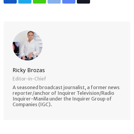
Whatsapp
Print
Share
Tiktok
via
Email
Ricky Brozas
Editor-in-Chief
A seasoned broadcast journalist, a former news
reporter/anchor of Inquirer Television/Radio
Inquirer-Manila under the Inquirer Group of
Companies (IGC).