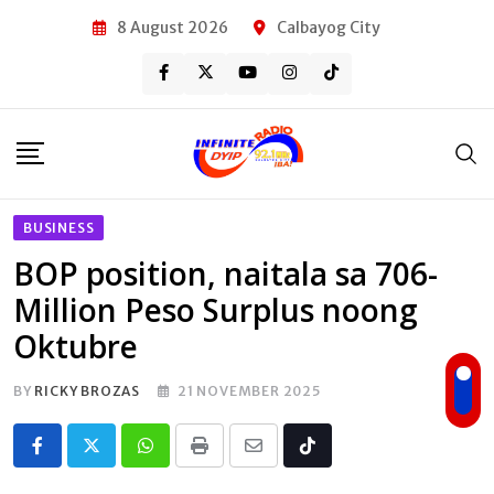
Skip
8 August 2026
Calbayog City
to
content
BUSINESS
BOP position, naitala sa 706-
Million Peso Surplus noong
Oktubre
BY
RICKY BROZAS
21 NOVEMBER 2025
Whatsapp
Print
Share
Tiktok
via