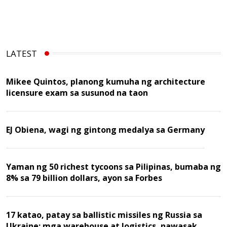
LATEST
Mikee Quintos, planong kumuha ng architecture
licensure exam sa susunod na taon
EJ Obiena, wagi ng gintong medalya sa Germany
Yaman ng 50 richest tycoons sa Pilipinas, bumaba ng
8% sa 79 billion dollars, ayon sa Forbes
17 katao, patay sa ballistic missiles ng Russia sa
Ukraine; mga warehouse at logistics, nawasak