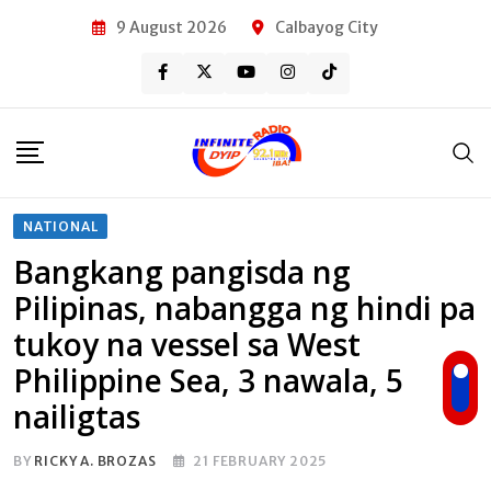
Skip
9 August 2026
Calbayog City
to
content
NATIONAL
Bangkang pangisda ng
Pilipinas, nabangga ng hindi pa
tukoy na vessel sa West
Philippine Sea, 3 nawala, 5
nailigtas
BY
RICKY A. BROZAS
21 FEBRUARY 2025