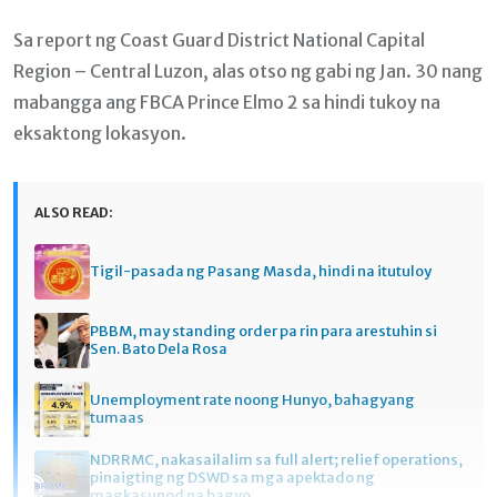
Sa report ng Coast Guard District National Capital
Region – Central Luzon, alas otso ng gabi ng Jan. 30 nang
mabangga ang FBCA Prince Elmo 2 sa hindi tukoy na
eksaktong lokasyon.
ALSO READ:
Tigil-pasada ng Pasang Masda, hindi na itutuloy
PBBM, may standing order pa rin para arestuhin si
Sen. Bato Dela Rosa
Unemployment rate noong Hunyo, bahagyang
tumaas
NDRRMC, nakasailalim sa full alert; relief operations,
pinaigting ng DSWD sa mga apektado ng
magkasunod na bagyo