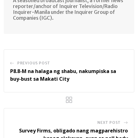
A seasoned broadcast journalist, a former news
reporter/anchor of Inquirer Television/Radio
Inquirer-Manila under the Inquirer Group of
Companies (IGC).
PREVIOUS POST
P8.8-M na halaga ng shabu, nakumpiska sa
buy-bust sa Makati City
NEXT POST
Survey Firms, obligado nang magparehistro