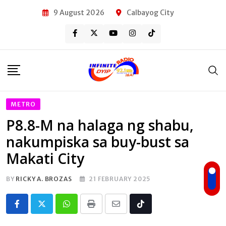
Skip
9 August 2026
Calbayog City
to
content
METRO
P8.8-M na halaga ng shabu,
nakumpiska sa buy-bust sa
Makati City
BY
RICKY A. BROZAS
21 FEBRUARY 2025
Whatsapp
Print
Share
Tiktok
via