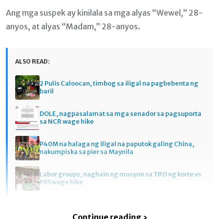
Ang mga suspek ay kinilala sa mga alyas “Wewel,” 28-
anyos, at alyas “Madam,” 28-anyos.
ALSO READ:
2 Pulis Caloocan, timbog sa iligal na pagbebenta ng
baril
DOLE, nagpasalamat sa mga senador sa pagsuporta
sa NCR wage hike
P40M na halaga ng iligal na paputok galing China,
nakumpiska sa pier sa Maynila
Labor groups, naghain ng mosyon sa TRO ng korte vs
P85 wage hike
Continue reading ›