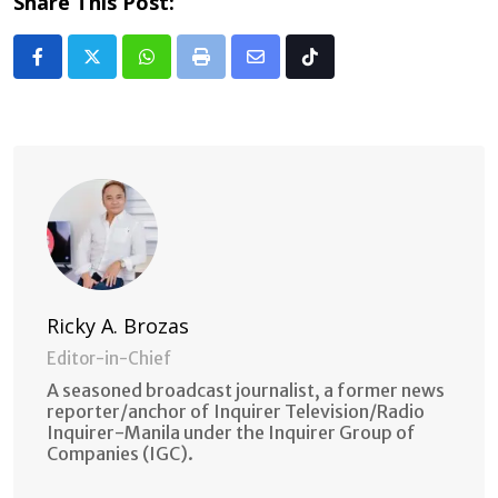
Share This Post:
Whatsapp
Print
Share
Tiktok
via
Email
Ricky A. Brozas
Editor-in-Chief
A seasoned broadcast journalist, a former news
reporter/anchor of Inquirer Television/Radio
Inquirer-Manila under the Inquirer Group of
Companies (IGC).