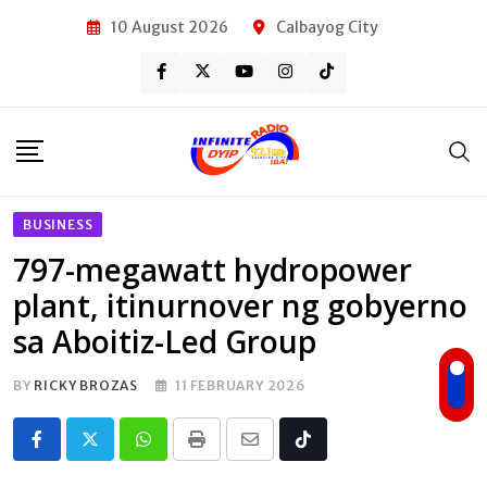
Skip
10 August 2026
Calbayog City
to
content
BUSINESS
797-megawatt hydropower
plant, itinurnover ng gobyerno
sa Aboitiz-Led Group
BY
RICKY BROZAS
11 FEBRUARY 2026
Whatsapp
Print
Share
Tiktok
via