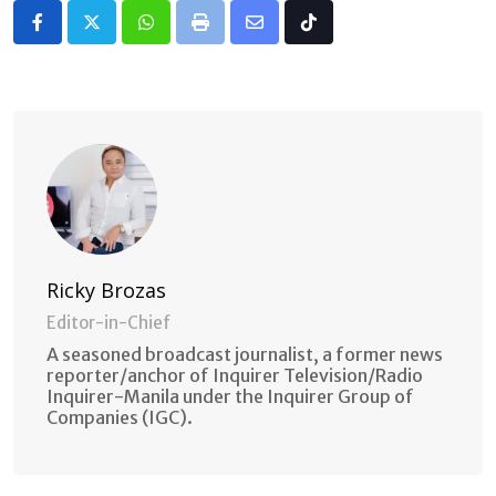
Whatsapp
Print
Share
Tiktok
via
Email
Ricky Brozas
Editor-in-Chief
A seasoned broadcast journalist, a former news
reporter/anchor of Inquirer Television/Radio
Inquirer-Manila under the Inquirer Group of
Companies (IGC).