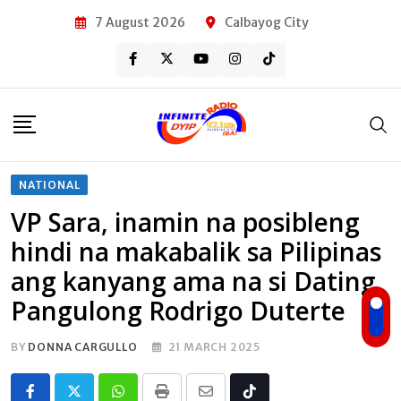
Skip
7 August 2026
Calbayog City
to
content
NATIONAL
VP Sara, inamin na posibleng
hindi na makabalik sa Pilipinas
ang kanyang ama na si Dating
Pangulong Rodrigo Duterte
BY
DONNA CARGULLO
21 MARCH 2025