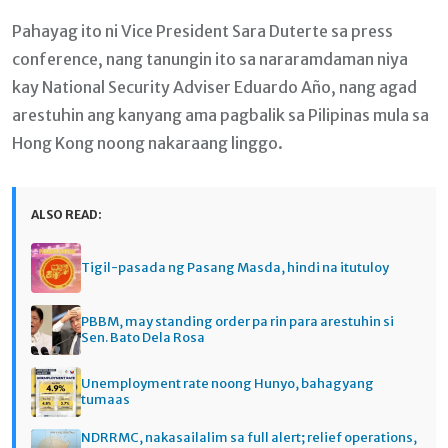
Pahayag ito ni Vice President Sara Duterte sa press
conference, nang tanungin ito sa nararamdaman niya
kay National Security Adviser Eduardo Año, nang agad
arestuhin ang kanyang ama pagbalik sa Pilipinas mula sa
Hong Kong noong nakaraang linggo.
ALSO READ:
Tigil-pasada ng Pasang Masda, hindi na itutuloy
PBBM, may standing order pa rin para arestuhin si
Sen. Bato Dela Rosa
Unemployment rate noong Hunyo, bahagyang
tumaas
NDRRMC, nakasailalim sa full alert; relief operations,