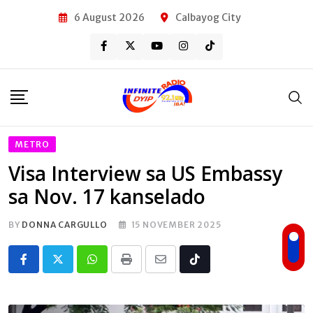
Skip
6 August 2026
Calbayog City
to
content
METRO
Visa Interview sa US Embassy
sa Nov. 17 kanselado
BY
DONNA CARGULLO
15 NOVEMBER 2025
Whatsapp
Print
Share
Tiktok
via
Email