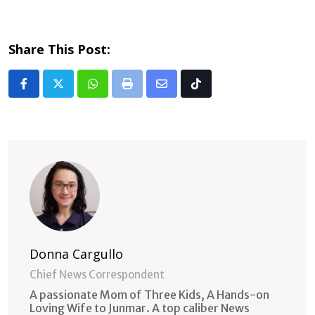
Share This Post:
Whatsapp
Print
Share
Tiktok
via
Email
Donna Cargullo
Chief News Correspondent
A passionate Mom of Three Kids, A Hands-on
Loving Wife to Junmar. A top caliber News