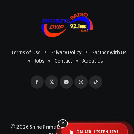
Terms of Use
Privacy Policy
Partner with Us
Jobs
Contact
About Us
×
© 2026 Shine Prime Entertainment Production. All
ON AIR: LISTEN LIVE