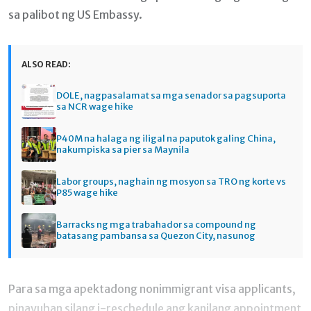
sa palibot ng US Embassy.
ALSO READ:
DOLE, nagpasalamat sa mga senador sa pagsuporta
sa NCR wage hike
P40M na halaga ng iligal na paputok galing China,
nakumpiska sa pier sa Maynila
Labor groups, naghain ng mosyon sa TRO ng korte vs
P85 wage hike
Barracks ng mga trabahador sa compound ng
batasang pambansa sa Quezon City, nasunog
Para sa mga apektadong nonimmigrant visa applicants,
pinayuhan silang i-reschedule ang kanilang appointment