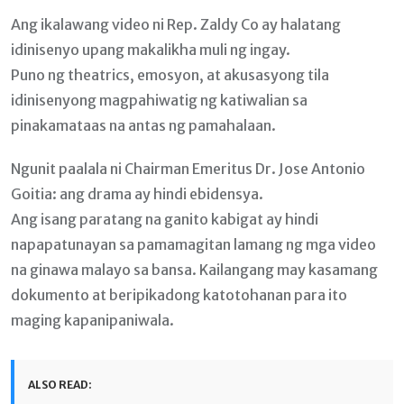
Ang ikalawang video ni Rep. Zaldy Co ay halatang
idinisenyo upang makalikha muli ng ingay.
Puno ng theatrics, emosyon, at akusasyong tila
idinisenyong magpahiwatig ng katiwalian sa
pinakamataas na antas ng pamahalaan.
Ngunit paalala ni Chairman Emeritus Dr. Jose Antonio
Goitia: ang drama ay hindi ebidensya.
Ang isang paratang na ganito kabigat ay hindi
napapatunayan sa pamamagitan lamang ng mga video
na ginawa malayo sa bansa. Kailangang may kasamang
dokumento at beripikadong katotohanan para ito
maging kapanipaniwala.
ALSO READ: