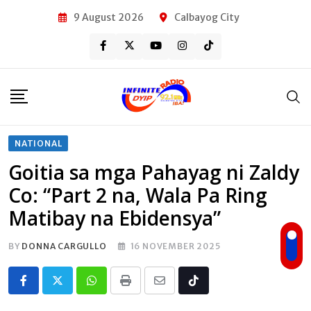
Skip
9 August 2026
Calbayog City
to
content
NATIONAL
Goitia sa mga Pahayag ni Zaldy
Co: “Part 2 na, Wala Pa Ring
Matibay na Ebidensya”
BY
DONNA CARGULLO
16 NOVEMBER 2025
Whatsapp
Print
Share
Tiktok
via