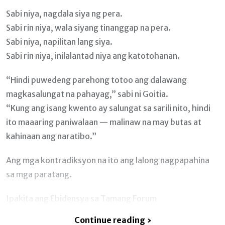
Sabi niya, nagdala siya ng pera.
Sabi rin niya, wala siyang tinanggap na pera.
Sabi niya, napilitan lang siya.
Sabi rin niya, inilalantad niya ang katotohanan.
“Hindi puwedeng parehong totoo ang dalawang
magkasalungat na pahayag,” sabi ni Goitia.
“Kung ang isang kwento ay salungat sa sarili nito, hindi
ito maaaring paniwalaan — malinaw na may butas at
kahinaan ang naratibo.”
Ang mga kontradiksyon na ito ang lalong nagpapahina
sa mga paratang.
Ipakita ang Ebidensya sa Tamang Forum
Continue reading ›