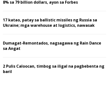
8% sa 79 billion dollars, ayon sa Forbes
17 katao, patay sa ballistic missiles ng Russia sa
Ukraine; mga warehouse at logistics, nawasak
Dumagat-Remontados, nagsagawa ng Rain Dance
sa Angat
2 Pulis Caloocan, timbog sa iligal na pagbebenta ng
baril