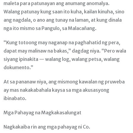
maleta para patunayan ang anumang anomalya.
Walang patunay kung saan ito kuha, kailan kinuha, sino
ang nagdala, o ano ang tunay na laman, at kung dinala
nga ito mismo sa Pangulo, sa Malacañang.
“Kung totoong may naganap na paghahatid ng pera,
dapat may malinaw na bakas,” dagdag niya. “Pero wala
siyang ipinakita — walang log, walang petsa, walang
dokumento.”
At sa pananaw niya, ang mismong kawalan ng pruweba
ay mas nakakabahala kaysa sa mga akusasyong
ibinabato.
Mga Pahayag na Magkakasalungat
Nagkakaiba rin ang mga pahayag ni Co.