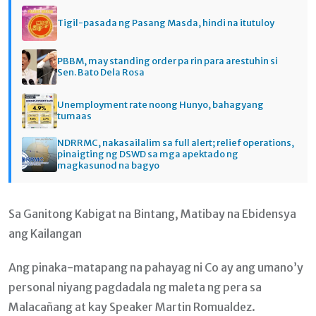
Tigil-pasada ng Pasang Masda, hindi na itutuloy
PBBM, may standing order pa rin para arestuhin si
Sen. Bato Dela Rosa
Unemployment rate noong Hunyo, bahagyang
tumaas
NDRRMC, nakasailalim sa full alert; relief operations,
pinaigting ng DSWD sa mga apektado ng
magkasunod na bagyo
Sa Ganitong Kabigat na Bintang, Matibay na Ebidensya
ang Kailangan
Ang pinaka-matapang na pahayag ni Co ay ang umano’y
personal niyang pagdadala ng maleta ng pera sa
Malacañang at kay Speaker Martin Romualdez.