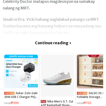
Celebrity Doctor matapos magdesisyon na sumakay
nalang ng MRT.
Sinabi ni Dra. Vicki habang naglalakad patungo sa MRT
Station kasama ang kanyang helpers na masyadong ma-
traffic at male-late na siya sa Concert.
Continue reading ›
Anker Zolo GaN
SALVO 35-80cm
30W USB C Charger PIQ
Foldable Storage
3.0 Foldable PPS
Cabinet With Wheels
Nike Men's G.T. Cut
₱399
₱755
FastCharger for iPhone
Durabox Plastic
FROM
FROM
4 EP Basketball Shoes -