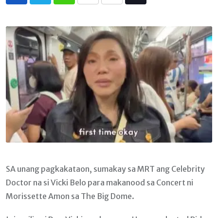
Whatsapp
Print
Share
Tiktok
via
Email
SA unang pagkakataon, sumakay sa MRT ang Celebrity
Doctor na si Vicki Belo para makanood sa Concert ni
Morissette Amon sa The Big Dome.