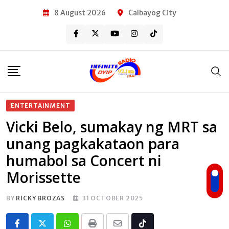
Skip
8 August 2026
Calbayog City
to
content
ENTERTAINMENT
Vicki Belo, sumakay ng MRT sa
unang pagkakataon para
humabol sa Concert ni
Morissette
BY
RICKY BROZAS
31 OCTOBER 2025