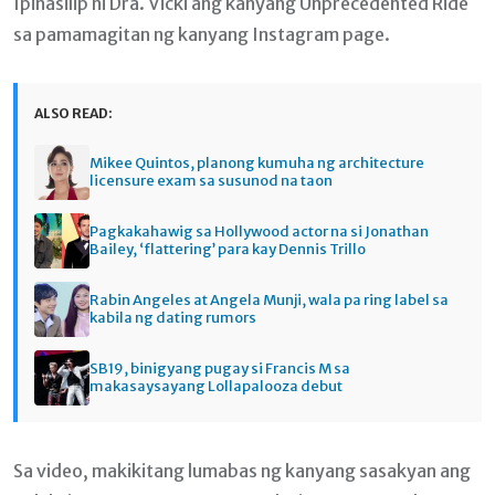
Ipinasilip ni Dra. Vicki ang kanyang Unprecedented Ride
sa pamamagitan ng kanyang Instagram page.
ALSO READ:
Mikee Quintos, planong kumuha ng architecture
licensure exam sa susunod na taon
Pagkakahawig sa Hollywood actor na si Jonathan
Bailey, ‘flattering’ para kay Dennis Trillo
Rabin Angeles at Angela Munji, wala pa ring label sa
kabila ng dating rumors
SB19, binigyang pugay si Francis M sa
makasaysayang Lollapalooza debut
Sa video, makikitang lumabas ng kanyang sasakyan ang