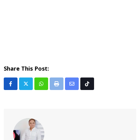
Share This Post:
Whatsapp
Print
Share
Tiktok
via
Email