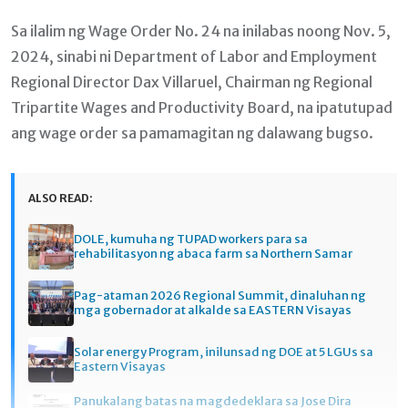
Sa ilalim ng Wage Order No. 24 na inilabas noong Nov. 5,
2024, sinabi ni Department of Labor and Employment
Regional Director Dax Villaruel, Chairman ng Regional
Tripartite Wages and Productivity Board, na ipatutupad
ang wage order sa pamamagitan ng dalawang bugso.
ALSO READ:
DOLE, kumuha ng TUPAD workers para sa
rehabilitasyon ng abaca farm sa Northern Samar
Pag-ataman 2026 Regional Summit, dinaluhan ng
mga gobernador at alkalde sa EASTERN Visayas
Solar energy Program, inilunsad ng DOE at 5 LGUs sa
Eastern Visayas
Panukalang batas na magdedeklara sa Jose Dira