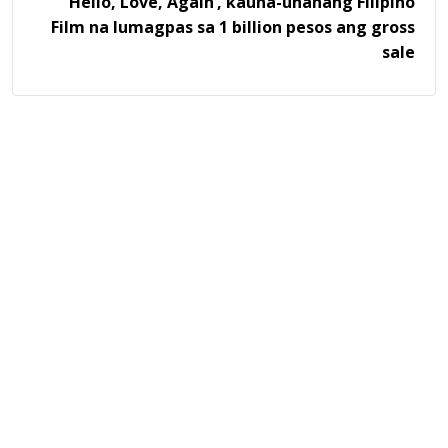
’Hello, Love, Again’, kauna-unahang Filipino
Film na lumagpas sa 1 billion pesos ang gross
sale