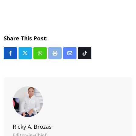
Share This Post:
Whatsapp
Print
Share
Tiktok
via
Email
Ricky A. Brozas
Editor-in-Chief