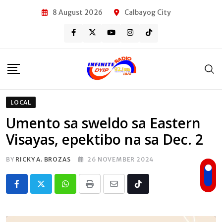
Skip
8 August 2026
Calbayog City
to
content
LOCAL
Umento sa sweldo sa Eastern
Visayas, epektibo na sa Dec. 2
BY
RICKY A. BROZAS
26 NOVEMBER 2024
Whatsapp
Print
Share
Tiktok
via
Email