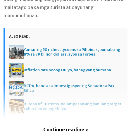
maitatago pa sa mga turista at dayuhang
mamumuhunan.
ALSO READ:
Yaman ng 50 richest tycoons sa Pilipinas, bumaba ng
8% sa 79 billion dollars, ayon sa Forbes
Inflation rate noong Hulyo, bahagyang bumaba
BCDA, handa sa imbestigasyon ng Senado sa Pax
Silica
Bureau of Customs, nalampasan ang kanilang target
collection noong Hulyo
Continue reading ›