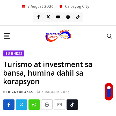
Skip
7 August 2026
Calbayog City
to
content
BUSINESS
Turismo at investment sa
bansa, humina dahil sa
korapsyon
BY
RICKY BROZAS
5 JANUARY 2026
Whatsapp
Print
Share
Tiktok
via