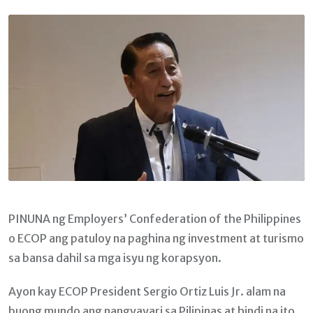
Email
PINUNA ng Employers’ Confederation of the Philippines
o ECOP ang patuloy na paghina ng investment at turismo
sa bansa dahil sa mga isyu ng korapsyon.
Ayon kay ECOP President Sergio Ortiz Luis Jr. alam na
buong mundo ang nangyayari sa Pilipinas at hindi na ito