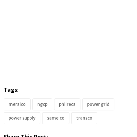
Tags:
meralco
ngcp
philreca
power grid
power supply
samelco
transco
Share This Post: