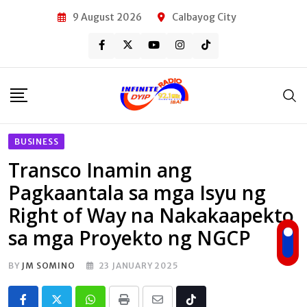
Skip
9 August 2026
Calbayog City
to
content
BUSINESS
Transco Inamin ang
Pagkaantala sa mga Isyu ng
Right of Way na Nakakaapekto
sa mga Proyekto ng NGCP
BY
JM SOMINO
23 JANUARY 2025