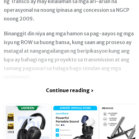
ng Transco ay may kinalaman sa mga ari-arian na
operasyonal na noong ipinasa ang concession sa NGCP
noong 2009.
Binanggit din niya ang mga hamon sa pag-aayos ng mga
isyu ng ROW sa buong bansa, kung saan ang proseso ay
matagal at nangangailangan ng beripikasyon kung ang
lupa ay bahagi nga ng proyekto sa transmission at ang
tamang pagsusuri sa halaga bago simulan ang mga
settlement.
Continue reading ›