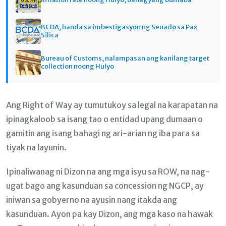
BCDA, handa sa imbestigasyon ng Senado sa Pax
Silica
Bureau of Customs, nalampasan ang kanilang target
collection noong Hulyo
Ang Right of Way ay tumutukoy sa legal na karapatan na
ipinagkaloob sa isang tao o entidad upang dumaan o
gamitin ang isang bahagi ng ari-arian ng iba para sa
tiyak na layunin.
Ipinaliwanag ni Dizon na ang mga isyu sa ROW, na nag-
ugat bago ang kasunduan sa concession ng NGCP, ay
iniwan sa gobyerno na ayusin nang itakda ang
kasunduan. Ayon pa kay Dizon, ang mga kaso na hawak