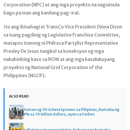
Corporation (NPC) at ang mga proyekto na nagsimula
bago pa man ang kanilang pag-iral.
Ito ang ibinahagi ni TransCo Vice President Dinna Dizon
sa isang pagdinig ng Legislative Franchise Committee,
matapos itanong ni Philreca Partylist Representative
Presley De Jesus tungkol sa koneksyon ng mga
nakabinbing kaso sa ROW at ang mga kasalukuyang
proyekto ng National Grid Corporation of the
Philippines (NGCP).
ALSO READ:
Yaman ng 50 richest tycoons sa Pilipinas, bumaba ng
8% sa 79 billion dollars, ayon sa Forbes
Inflation rate noong Hulyo, bahagyang bumaba