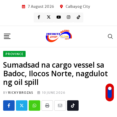
Skip
7 August 2026
Calbayog City
to
content
PROVINCE
Sumadsad na cargo vessel sa
Badoc, Ilocos Norte, nagdulot
ng oil spill
BY
RICKY BROZAS
10 JUNE 2026
Whatsapp
Print
Share
Tiktok
via