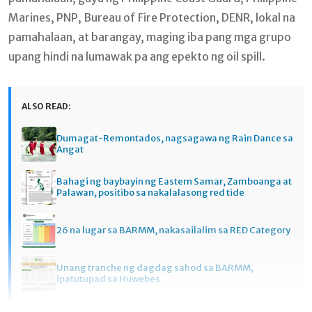
Marines, PNP, Bureau of Fire Protection, DENR, lokal na
pamahalaan, at barangay, maging iba pang mga grupo
upang hindi na lumawak pa ang epekto ng oil spill.
ALSO READ:
Dumagat-Remontados, nagsagawa ng Rain Dance sa
Angat
Bahagi ng baybayin ng Eastern Samar, Zamboanga at
Palawan, positibo sa nakalalasong red tide
26 na lugar sa BARMM, nakasailalim sa RED Category
Unang tranche ng dagdag sahod sa BARMM,
ipatutupad sa Huwebes