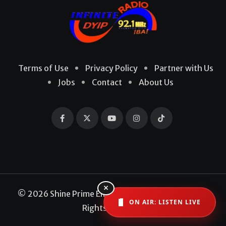
Terms of Use
Privacy Policy
Partner with Us
Jobs
Contact
About Us
×
© 2026 Shine Prime Entertainment Production. All
ON AIR: LISTEN LIVE
Rights Reserved