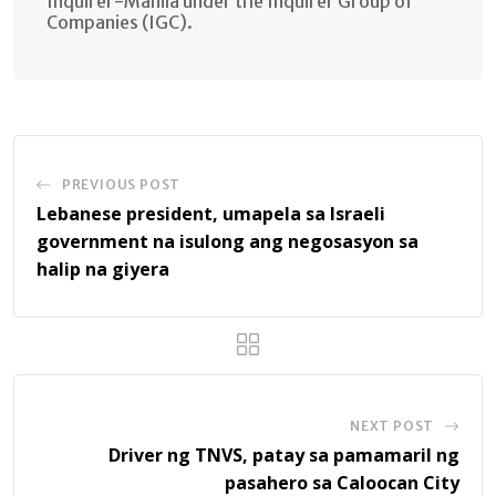
Inquirer-Manila under the Inquirer Group of
Companies (IGC).
PREVIOUS POST
Lebanese president, umapela sa Israeli
government na isulong ang negosasyon sa
halip na giyera
NEXT POST
Driver ng TNVS, patay sa pamamaril ng
pasahero sa Caloocan City