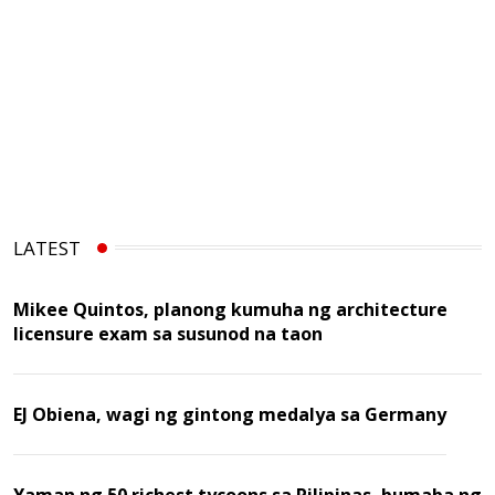
LATEST
Mikee Quintos, planong kumuha ng architecture
licensure exam sa susunod na taon
EJ Obiena, wagi ng gintong medalya sa Germany
Yaman ng 50 richest tycoons sa Pilipinas, bumaba ng