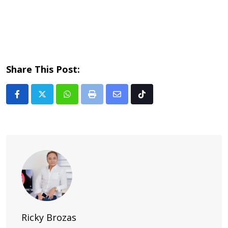
Share This Post:
Whatsapp
Print
Share
Tiktok
via
Email
Ricky Brozas