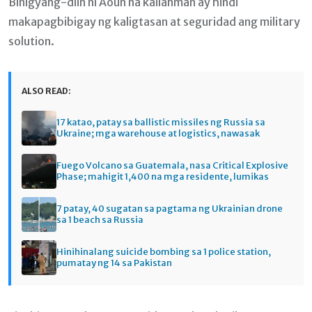
Binigyang-diin ni Aoun na kailanman ay hindi
makapagbibigay ng kaligtasan at seguridad ang military
solution.
ALSO READ:
17 katao, patay sa ballistic missiles ng Russia sa
Ukraine; mga warehouse at logistics, nawasak
Fuego Volcano sa Guatemala, nasa Critical Explosive
Phase; mahigit 1,400 na mga residente, lumikas
7 patay, 40 sugatan sa pagtama ng Ukrainian drone
sa 1 beach sa Russia
Hinihinalang suicide bombing sa 1 police station,
pumatay ng 14 sa Pakistan