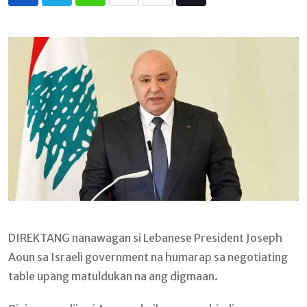
Whatsapp
Print
Share
Tiktok
via
Email
DIREKTANG nanawagan si Lebanese President Joseph
Aoun sa Israeli government na humarap sa negotiating
table upang matuldukan na ang digmaan.