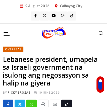
Skip
9 August 2026
Calbayog City
to
content
OVERSEAS
Lebanese president, umapela
sa Israeli government na
isulong ang negosasyon sa
halip na giyera
BY
RICKY BROZAS
10 JUNE 2026