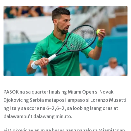
Email
PASOK na sa quarterfinals ng Miami Open si Novak
Djokovic ng Serbia matapos ilampaso si Lorenzo Musetti
ng Italy sa score na 6-2,6-2, sa loob ng isang oras at
dalawampu’t dalawang minuto.
Si Djokovic ay anim na beses nang nanalo sa Miami Open