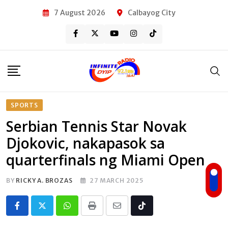
Skip
7 August 2026
Calbayog City
to
content
SPORTS
Serbian Tennis Star Novak
Djokovic, nakapasok sa
quarterfinals ng Miami Open
BY
RICKY A. BROZAS
27 MARCH 2025
Whatsapp
Print
Share
Tiktok
via