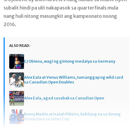
subalit hindi pa ulit nakapasok sa quarterfinals mula
nang huli nitong masungkit ang kampeonato noong
2016.
ALSO READ:
EJ Obiena, wagi ng gintong medalya sa Germany
Alex Eala at Venus Williams, tumanggap ng wild card
sa Canadian Open Doubles
Alex Eala, agad sasabak sa Canadian Open
Remy Martin at Isaiah Piñeiro, kabilang na sa Strong
Group para sa Jones Cup