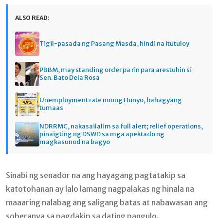
ALSO READ:
Tigil-pasada ng Pasang Masda, hindi na itutuloy
PBBM, may standing order pa rin para arestuhin si
Sen. Bato Dela Rosa
Unemployment rate noong Hunyo, bahagyang
tumaas
NDRRMC, nakasailalim sa full alert; relief operations,
pinaigting ng DSWD sa mga apektado ng
magkasunod na bagyo
Sinabi ng senador na ang hayagang pagtatakip sa
katotohanan ay lalo lamang nagpalakas ng hinala na
maaaring nalabag ang saligang batas at nabawasan ang
soberanya sa pagdakip sa dating pangulo.