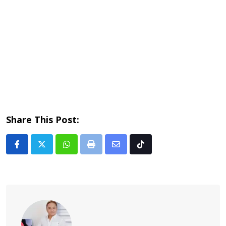
Share This Post:
Whatsapp
Print
Share
Tiktok
via
Email