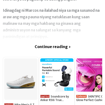
Idinagdag ni Marcos na ilalahad niya sa mga susunod na
araw ang mga pauna niyang natuklasan kung saan
malinaw na may mga hakbang na ginawa ang
administrasyon na salungat sa kanyang mga
paninindigan at prinsipyo.
Continue reading ›
Soundcore by
SKINTIFIC Cover
Anker R50i True
Glow Perfect Cushio
Wireless Earbuds, Big
Foundation Full
Nike Men's G.T.