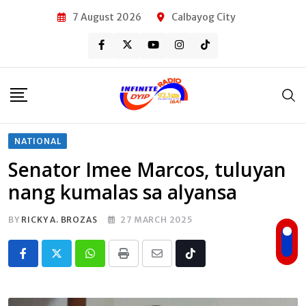
Skip
7 August 2026
Calbayog City
to
content
NATIONAL
Senator Imee Marcos, tuluyan
nang kumalas sa alyansa
BY
RICKY A. BROZAS
27 MARCH 2025
Whatsapp
Print
Share
Tiktok
via
Email