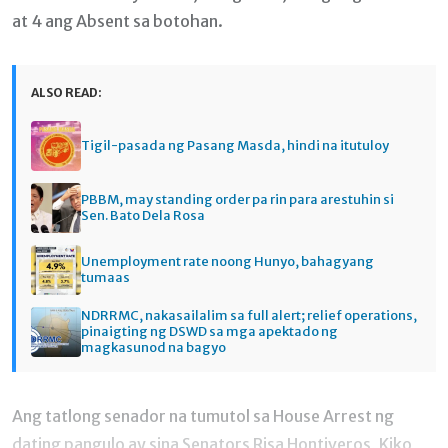
at 4 ang Absent sa botohan.
ALSO READ:
Tigil-pasada ng Pasang Masda, hindi na itutuloy
PBBM, may standing order pa rin para arestuhin si
Sen. Bato Dela Rosa
Unemployment rate noong Hunyo, bahagyang
tumaas
NDRRMC, nakasailalim sa full alert; relief operations,
pinaigting ng DSWD sa mga apektado ng
magkasunod na bagyo
Ang tatlong senador na tumutol sa House Arrest ng
dating pangulo ay sina Senators Risa Hontiveros, Kiko