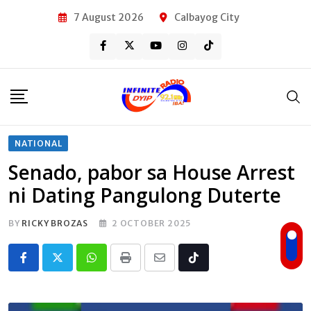
Skip
7 August 2026
Calbayog City
to
content
NATIONAL
Senado, pabor sa House Arrest
ni Dating Pangulong Duterte
BY
RICKY BROZAS
2 OCTOBER 2025
Whatsapp
Print
Share
Tiktok
via
Email