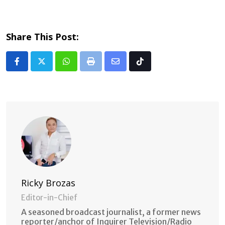
Share This Post:
Whatsapp
Print
Share
Tiktok
via
Email
Ricky Brozas
Editor-in-Chief
A seasoned broadcast journalist, a former news
reporter/anchor of Inquirer Television/Radio