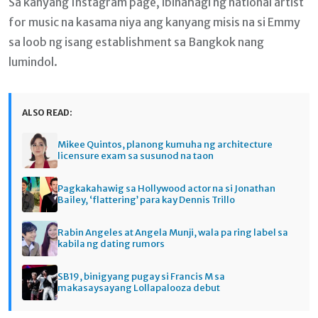
Sa kanyang Instagram page, ibinahagi ng national artist
for music na kasama niya ang kanyang misis na si Emmy
sa loob ng isang establishment sa Bangkok nang
lumindol.
ALSO READ:
Mikee Quintos, planong kumuha ng architecture
licensure exam sa susunod na taon
Pagkakahawig sa Hollywood actor na si Jonathan
Bailey, ‘flattering’ para kay Dennis Trillo
Rabin Angeles at Angela Munji, wala pa ring label sa
kabila ng dating rumors
SB19, binigyang pugay si Francis M sa
makasaysayang Lollapalooza debut