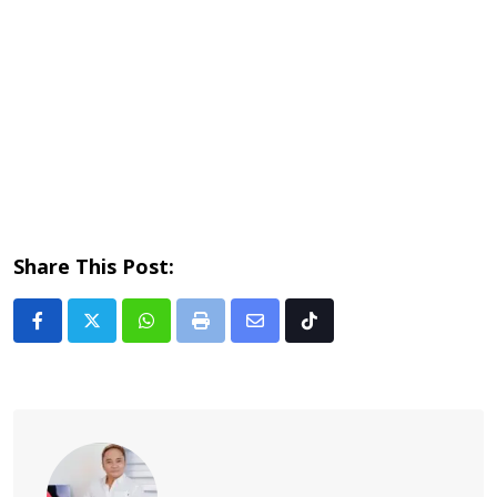
Share This Post:
Whatsapp
Print
Share
Tiktok
via
Email