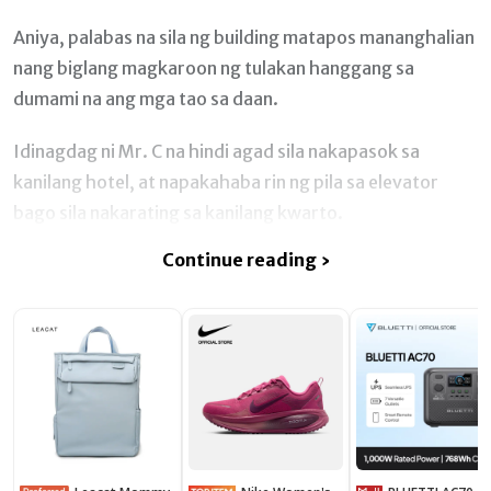
Aniya, palabas na sila ng building matapos mananghalian
nang biglang magkaroon ng tulakan hanggang sa
dumami na ang mga tao sa daan.
Idinagdag ni Mr. C na hindi agad sila nakapasok sa
kanilang hotel, at napakahaba rin ng pila sa elevator
bago sila nakarating sa kanilang kwarto.
Continue reading ›