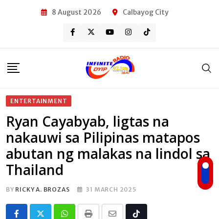
Skip
8 August 2026
Calbayog City
to
content
ENTERTAINMENT
Ryan Cayabyab, ligtas na
nakauwi sa Pilipinas matapos
abutan ng malakas na lindol sa
Thailand
BY
RICKY A. BROZAS
31 MARCH 2025