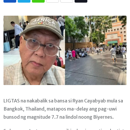
Whatsapp
Print
Share
Tiktok
via
Email
LIGTAS na nakabalik sa bansa si Ryan Cayabyab mula sa
Bangkok, Thailand, matapos ma-delay ang pag-uwi
bunsod ng magnitude 7.7 na lindol noong Biyernes.