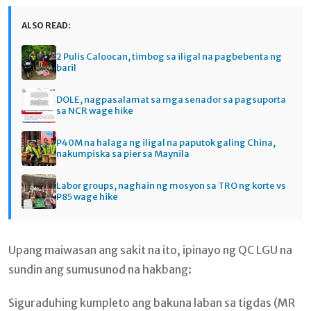
ALSO READ:
2 Pulis Caloocan, timbog sa iligal na pagbebenta ng
baril
DOLE, nagpasalamat sa mga senador sa pagsuporta
sa NCR wage hike
P40M na halaga ng iligal na paputok galing China,
nakumpiska sa pier sa Maynila
Labor groups, naghain ng mosyon sa TRO ng korte vs
P85 wage hike
Upang maiwasan ang sakit na ito, ipinayo ng QC LGU na
sundin ang sumusunod na hakbang:
Siguraduhing kumpleto ang bakuna laban sa tigdas (MR