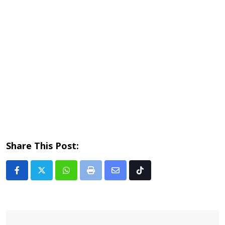
Share This Post:
Whatsapp
Print
Share
Tiktok
via
Email