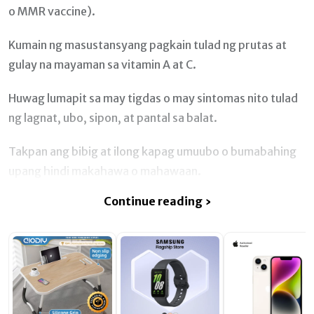
o MMR vaccine).
Kumain ng masustansyang pagkain tulad ng prutas at
gulay na mayaman sa vitamin A at C.
Huwag lumapit sa may tigdas o may sintomas nito tulad
ng lagnat, ubo, sipon, at pantal sa balat.
Takpan ang bibig at ilong kapag umuubo o bumabahing
upang hindi makahawa o mahawaan.
Continue reading ›