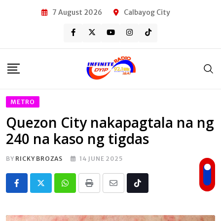
Skip
7 August 2026
Calbayog City
to
content
METRO
Quezon City nakapagtala na ng
240 na kaso ng tigdas
BY
RICKY BROZAS
14 JUNE 2025
Whatsapp
Print
Share
Tiktok
via
Email