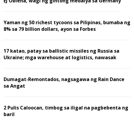
EJ Obiena, wagi ng gintong medalya sa Germany
Yaman ng 50 richest tycoons sa Pilipinas, bumaba ng
8% sa 79 billion dollars, ayon sa Forbes
17 katao, patay sa ballistic missiles ng Russia sa
Ukraine; mga warehouse at logistics, nawasak
Dumagat-Remontados, nagsagawa ng Rain Dance
sa Angat
2 Pulis Caloocan, timbog sa iligal na pagbebenta ng
baril