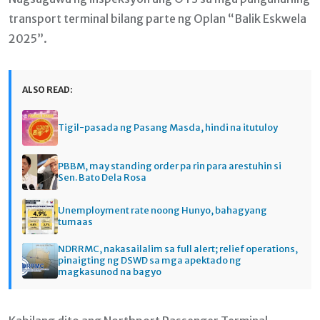
transport terminal bilang parte ng Oplan “Balik Eskwela
2025”.
ALSO READ:
Tigil-pasada ng Pasang Masda, hindi na itutuloy
PBBM, may standing order pa rin para arestuhin si
Sen. Bato Dela Rosa
Unemployment rate noong Hunyo, bahagyang
tumaas
NDRRMC, nakasailalim sa full alert; relief operations,
pinaigting ng DSWD sa mga apektado ng
magkasunod na bagyo