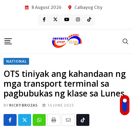
Skip
8 August 2026
Calbayog City
to
content
NATIONAL
OTS tiniyak ang kahandaan ng
mga transport terminal sa
pagbubukas ng klase sa Lunes
BY
RICKY BROZAS
14 JUNE 2025
Whatsapp
Print
Share
Tiktok
via