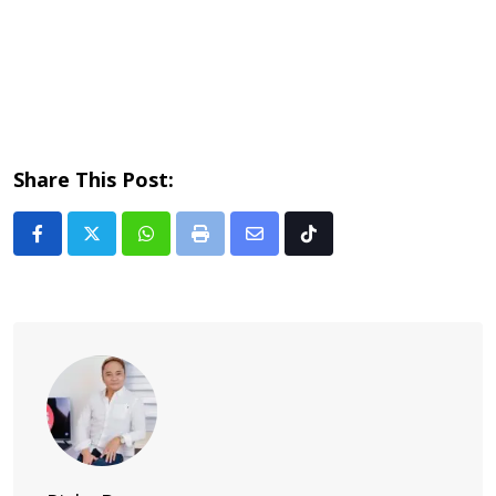
Share This Post:
Whatsapp
Print
Share
Tiktok
via
Email