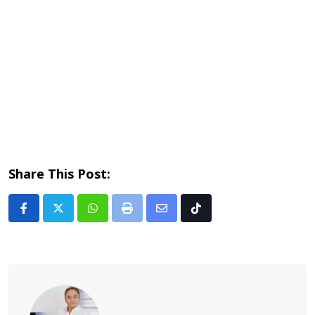
Share This Post:
Whatsapp
Print
Share
Tiktok
via
Email