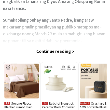
magbalik sa tahanan ng Diyos Ama ang Obispo ng Roma
na si Francis.
Sumakabilang buhay ang Santo Padre, isang araw
makaraang muling masilayan ng publiko matapos ma-
discharge noong March 23 mula sa mahigit isang buwan
na pananatili sa ospital dahil sa pneumonia.
Continue reading ›
Socone Fleece
Redchef Nonstick
Orashare BS19
Blanket Kumot Plain
Ceramic Rock Cookware
10W Portable Blueto