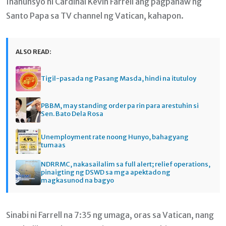
Inanunsyo ni Cardinal Kevin Farrell ang pagpanaw ng
Santo Papa sa TV channel ng Vatican, kahapon.
ALSO READ:
Tigil-pasada ng Pasang Masda, hindi na itutuloy
PBBM, may standing order pa rin para arestuhin si
Sen. Bato Dela Rosa
Unemployment rate noong Hunyo, bahagyang
tumaas
NDRRMC, nakasailalim sa full alert; relief operations,
pinaigting ng DSWD sa mga apektado ng
magkasunod na bagyo
Sinabi ni Farrell na 7:35 ng umaga, oras sa Vatican, nang