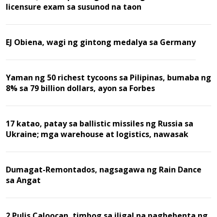
licensure exam sa susunod na taon
EJ Obiena, wagi ng gintong medalya sa Germany
Yaman ng 50 richest tycoons sa Pilipinas, bumaba ng
8% sa 79 billion dollars, ayon sa Forbes
17 katao, patay sa ballistic missiles ng Russia sa
Ukraine; mga warehouse at logistics, nawasak
Dumagat-Remontados, nagsagawa ng Rain Dance
sa Angat
2 Pulis Caloocan, timbog sa iligal na pagbebenta ng