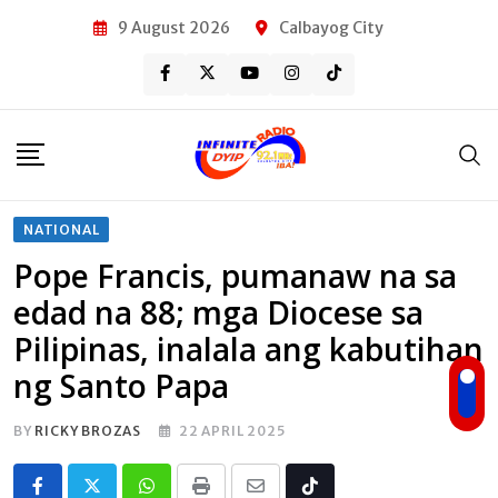
Skip
9 August 2026
Calbayog City
to
content
NATIONAL
Pope Francis, pumanaw na sa
edad na 88; mga Diocese sa
Pilipinas, inalala ang kabutihan
ng Santo Papa
BY
RICKY BROZAS
22 APRIL 2025