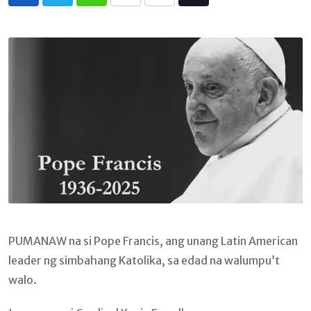
Whatsapp
Print
Share
Tiktok
via
Email
PUMANAW na si Pope Francis, ang unang Latin American
leader ng simbahang Katolika, sa edad na walumpu’t
walo.