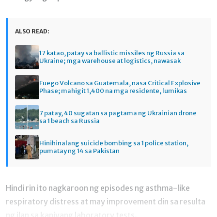
ALSO READ:
17 katao, patay sa ballistic missiles ng Russia sa
Ukraine; mga warehouse at logistics, nawasak
Fuego Volcano sa Guatemala, nasa Critical Explosive
Phase; mahigit 1,400 na mga residente, lumikas
7 patay, 40 sugatan sa pagtama ng Ukrainian drone
sa 1 beach sa Russia
Hinihinalang suicide bombing sa 1 police station,
pumatay ng 14 sa Pakistan
Hindi rin ito nagkaroon ng episodes ng asthma-like
respiratory distress at may improvement din sa resulta
ng ilan sa kaniyang laboratory tests.