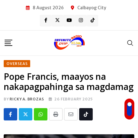
Skip
8 August 2026
Calbayog City
to
content
OVERSEAS
Pope Francis, maayos na
nakapagpahinga sa magdamag
BY
RICKY A. BROZAS
26 FEBRUARY 2025
Whatsapp
Print
Share
Tiktok
via
Email