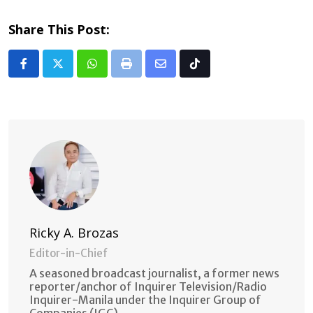
Share This Post:
Whatsapp
Print
Share
Tiktok
via
Email
Ricky A. Brozas
Editor-in-Chief
A seasoned broadcast journalist, a former news
reporter/anchor of Inquirer Television/Radio
Inquirer-Manila under the Inquirer Group of
Companies (IGC).