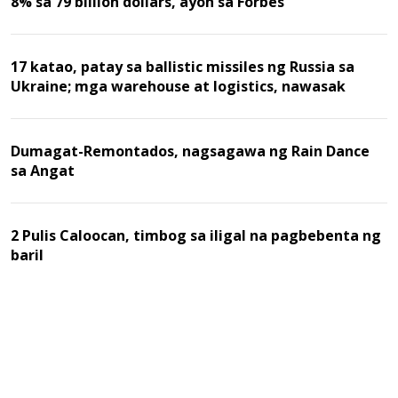
8% sa 79 billion dollars, ayon sa Forbes
17 katao, patay sa ballistic missiles ng Russia sa
Ukraine; mga warehouse at logistics, nawasak
Dumagat-Remontados, nagsagawa ng Rain Dance
sa Angat
2 Pulis Caloocan, timbog sa iligal na pagbebenta ng
baril