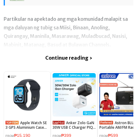
Partikular na apektado ang mga komunidad malapit sa
mga daluyan ng tubig sa Miisi, Binaan, Anoling,
Quirangay, Maninila, Masarawag, Muladbucad, Nasisi,
Mabinit, Matanag, Basud at Bulawan Channels.
Continue reading ›
Apple Watch SE
Anker Zolo GaN
Astron BLUEICE
3 GPS Aluminium Case
30W USB C Charger PIQ
Portable AM/FM Radio
Sport Band
3.0 Foldable PPS
Big Sound | Lightwei
₱15,190
₱399
₱599
FastCharger for iPhone
| Dual Power Option
FROM
FROM
FROM