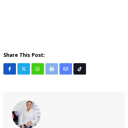
Share This Post:
Whatsapp
Print
Share
Tiktok
via
Email