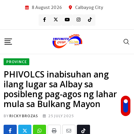
Skip
8 August 2026
Calbayog City
to
content
PROVINCE
PHIVOLCS inabisuhan ang
ilang lugar sa Albay sa
posibleng pag-agos ng lahar
mula sa Bulkang Mayon
BY
RICKY BROZAS
25 JULY 2025