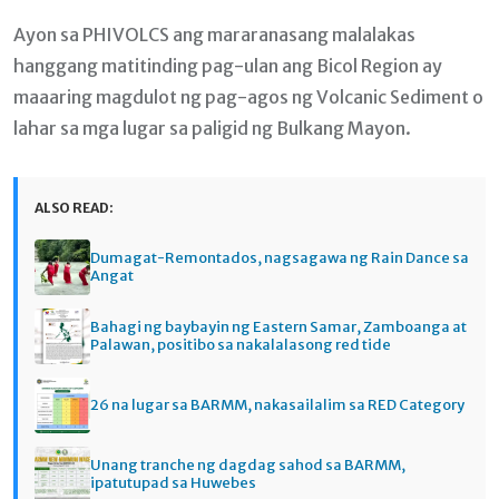
Ayon sa PHIVOLCS ang mararanasang malalakas
hanggang matitinding pag-ulan ang Bicol Region ay
maaaring magdulot ng pag-agos ng Volcanic Sediment o
lahar sa mga lugar sa paligid ng Bulkang Mayon.
ALSO READ:
Dumagat-Remontados, nagsagawa ng Rain Dance sa
Angat
Bahagi ng baybayin ng Eastern Samar, Zamboanga at
Palawan, positibo sa nakalalasong red tide
26 na lugar sa BARMM, nakasailalim sa RED Category
Unang tranche ng dagdag sahod sa BARMM,
ipatutupad sa Huwebes