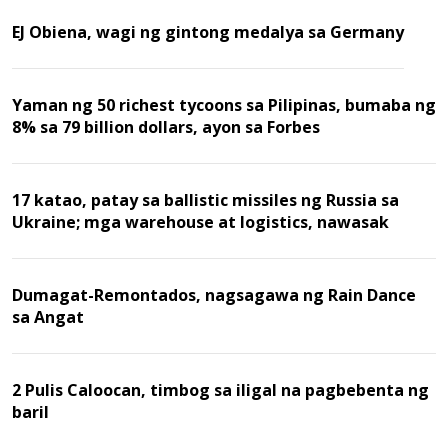
EJ Obiena, wagi ng gintong medalya sa Germany
Yaman ng 50 richest tycoons sa Pilipinas, bumaba ng
8% sa 79 billion dollars, ayon sa Forbes
17 katao, patay sa ballistic missiles ng Russia sa
Ukraine; mga warehouse at logistics, nawasak
Dumagat-Remontados, nagsagawa ng Rain Dance
sa Angat
2 Pulis Caloocan, timbog sa iligal na pagbebenta ng
baril