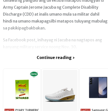
Ginawa ng pangulo ang direktiba matapos mabigyan si
Army Captain Jerome Jacuba ng Complete Disability
Discharge (CDD) at inalis umano mula sa militar dahil
hindi na umano makapagsilbi matapos tuluyang mabulag
sa pakikipagbakbakan.
Sa Facebook post, inihayag ni Jacuba na nagtapos ang
kanyang military service noong Nov. 30.
Continue reading ›
PYARY TURMERIC
Samsung Galaxy