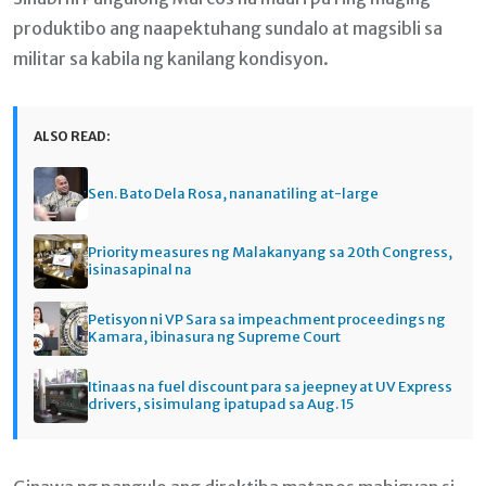
produktibo ang naapektuhang sundalo at magsibli sa
militar sa kabila ng kanilang kondisyon.
ALSO READ:
Sen. Bato Dela Rosa, nananatiling at-large
Priority measures ng Malakanyang sa 20th Congress,
isinasapinal na
Petisyon ni VP Sara sa impeachment proceedings ng
Kamara, ibinasura ng Supreme Court
Itinaas na fuel discount para sa jeepney at UV Express
drivers, sisimulang ipatupad sa Aug. 15