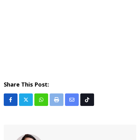
Share This Post:
Whatsapp
Print
Share
Tiktok
via
Email