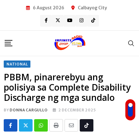
Skip
6 August 2026
Calbayog City
to
content
NATIONAL
PBBM, pinarerebyu ang
polisiya sa Complete Disability
Discharge ng mga sundalo
BY
DONNA CARGULLO
2 DECEMBER 2025
Whatsapp
Print
Share
Tiktok
via