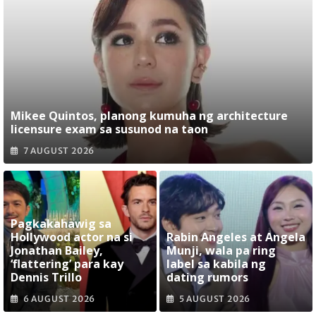
Mikee Quintos, planong kumuha ng architecture
licensure exam sa susunod na taon
7 AUGUST 2026
Pagkakahawig sa
Hollywood actor na si
Rabin Angeles at Angela
Jonathan Bailey,
Munji, wala pa ring
‘flattering’ para kay
label sa kabila ng
Dennis Trillo
dating rumors
6 AUGUST 2026
5 AUGUST 2026