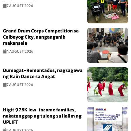
7 AUGUST 2026
Grand Drum Corps Competition sa
Calbayog City, nanganganib
makansela
4 AUGUST 2026
Dumagat-Remontados, nagsagawa
ng Rain Dance sa Angat
7 AUGUST 2026
Higit 978K low-income families,
nakatanggap ng tulong sa ilalim ng
UPLIFT
5 AUGUST 2026