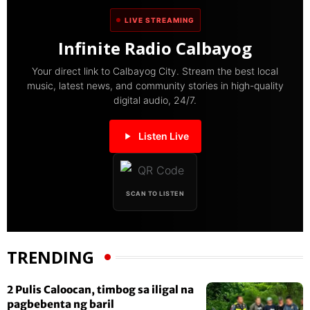
LIVE STREAMING
Infinite Radio Calbayog
Your direct link to Calbayog City. Stream the best local
music, latest news, and community stories in high-quality
digital audio, 24/7.
Listen Live
SCAN TO LISTEN
TRENDING
2 Pulis Caloocan, timbog sa iligal na
pagbebenta ng baril