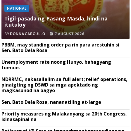
NATIONAL
Tigil-pasada ng Pasang Masda, hindi na
itutuloy
BY
DONNA CARGULLO
7 AUGUST 2026
PBBM, may standing order pa rin para arestuhin si
Sen. Bato Dela Rosa
Unemployment rate noong Hunyo, bahagyang
tumaas
NDRRMC, nakasailalim sa full alert; relief operations,
pinaigting ng DSWD sa mga apektado ng
magkasunod na bagyo
Sen. Bato Dela Rosa, nananatiling at-large
Priority measures ng Malakanyang sa 20th Congress,
isinasapinal na