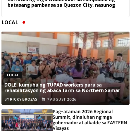
batasang pambansa sa Quezon City, nasunog
LOCAL
LOCAL
DOLE, kumuha ng TUPAD workers para sa
rehabilitasyon ng abaca farm sa Northern Samar
BY
RICKY BROZAS
7 AUGUST 2026
Pag-ataman 2026 Regional
Summit, dinaluhan ng mga
gobernador at alkalde sa EASTERN
Visayas