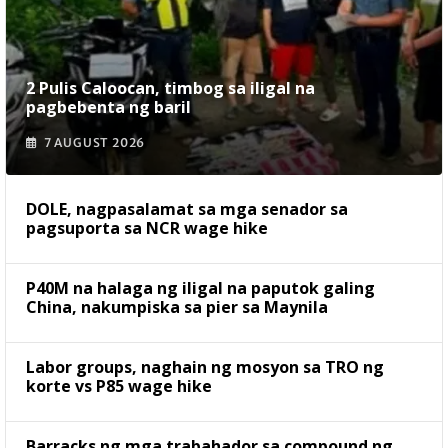
2 Pulis Caloocan, timbog sa iligal na
pagbebenta ng baril
7 AUGUST 2026
DOLE, nagpasalamat sa mga senador sa
pagsuporta sa NCR wage hike
P40M na halaga ng iligal na paputok galing
China, nakumpiska sa pier sa Maynila
Labor groups, naghain ng mosyon sa TRO ng
korte vs P85 wage hike
Barracks ng mga trabahador sa compound ng