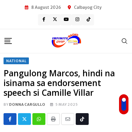
Skip
8 August 2026
Calbayog City
to
content
NATIONAL
Pangulong Marcos, hindi na
isinama sa endorsement
speech si Camille Villar
BY
DONNA CARGULLO
5 MAY 2025
Whatsapp
Print
Share
Tiktok
via