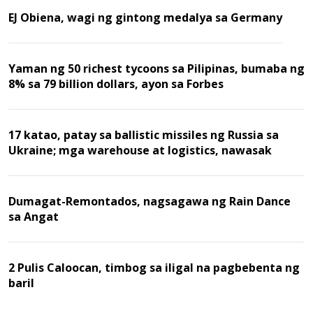
EJ Obiena, wagi ng gintong medalya sa Germany
Yaman ng 50 richest tycoons sa Pilipinas, bumaba ng
8% sa 79 billion dollars, ayon sa Forbes
17 katao, patay sa ballistic missiles ng Russia sa
Ukraine; mga warehouse at logistics, nawasak
Dumagat-Remontados, nagsagawa ng Rain Dance
sa Angat
2 Pulis Caloocan, timbog sa iligal na pagbebenta ng
baril