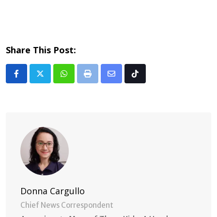
Share This Post:
Whatsapp
Print
Share
Tiktok
via
Email
Donna Cargullo
Chief News Correspondent