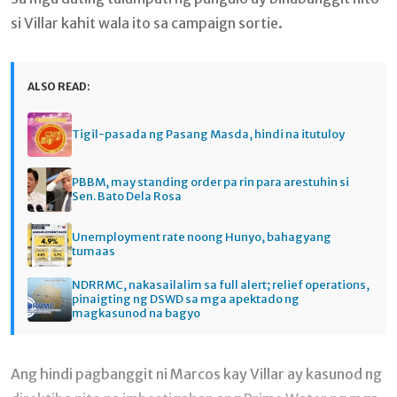
si Villar kahit wala ito sa campaign sortie.
ALSO READ:
Tigil-pasada ng Pasang Masda, hindi na itutuloy
PBBM, may standing order pa rin para arestuhin si
Sen. Bato Dela Rosa
Unemployment rate noong Hunyo, bahagyang
tumaas
NDRRMC, nakasailalim sa full alert; relief operations,
pinaigting ng DSWD sa mga apektado ng
magkasunod na bagyo
Ang hindi pagbanggit ni Marcos kay Villar ay kasunod ng