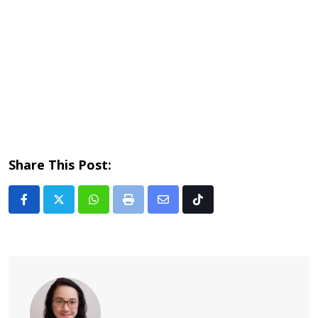
Share This Post:
Whatsapp
Print
Share
Tiktok
via
Email