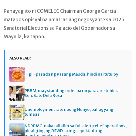
Pahayag ito ni COMELEC Chairman George Garcia
matapos opisyal na umatras ang negosyante sa 2025
Senatorial Elections sa Palacio del Gobernador sa
Maynila, kahapon.
ALSO READ:
Tigil-pasada ng Pasang Masda, hindi na itutuloy
PBBM, may standing order pa rin para arestuhin si
Sen. Bato Dela Rosa
Unemployment rate noong Hunyo, bahagyang
tumaas
NDRRMC, nakasailalim sa full alert; relief operations,
pinaigting ng DSWD sa mga apektado ng
magkasunod na bagyo