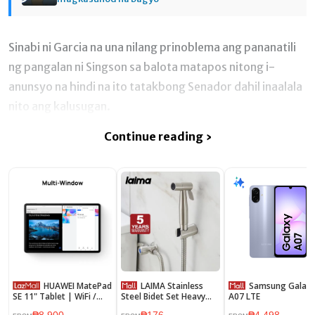
Sinabi ni Garcia na una nilang prinoblema ang pananatili
ng pangalan ni Singson sa balota matapos nitong i-
anunsyo na hindi na ito tatakbong Senador dahil inaalala
nito ang kalusugan.
Continue reading ›
HUAWEI MatePad
LAIMA Stainless
Samsung Galaxy
SE 11" Tablet | WiFi /
Steel Bidet Set Heavy
A07 LTE
LTE | 4/6/8GB+128GB
Duty Bidet Spray Set For