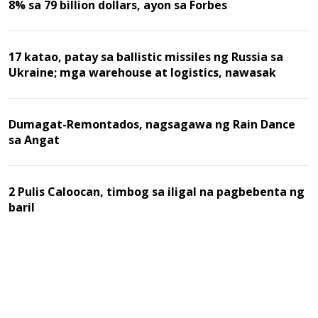
8% sa 79 billion dollars, ayon sa Forbes
17 katao, patay sa ballistic missiles ng Russia sa
Ukraine; mga warehouse at logistics, nawasak
Dumagat-Remontados, nagsagawa ng Rain Dance
sa Angat
2 Pulis Caloocan, timbog sa iligal na pagbebenta ng
baril