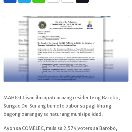
Whatsapp
Print
Share
Tiktok
via
Email
MAHIGIT isanlibo apatnaraang residente ng Barobo,
Surigao Del Sur ang bumoto pabor sa paglikha ng
bagong barangay sa naturang munisipalidad.
Ayon sa COMELEC, mula sa 2,574 voters sa Barobo,