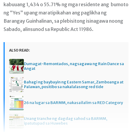
kabuuang 1,434 o 55.71% ng mga residente ang bumoto
ng “Yes” upang maratipikahan ang paglikha ng
Barangay Guinhalinan, sa plebisitong isinagawa noong
Sabado, alinsunod sa Republic Act 11986.
ALSO READ:
Dumagat-Remontados, nagsagawa ng Rain Dance sa
Angat
Bahagi ng baybayin ng Eastern Samar, Zamboanga at
Palawan, positibo sa nakalalasong red tide
26 na lugar sa BARMM, nakasailalim sa RED Category
Unang tranche ng dagdag sahod sa BARMM,
ipatutupad sa Huwebes