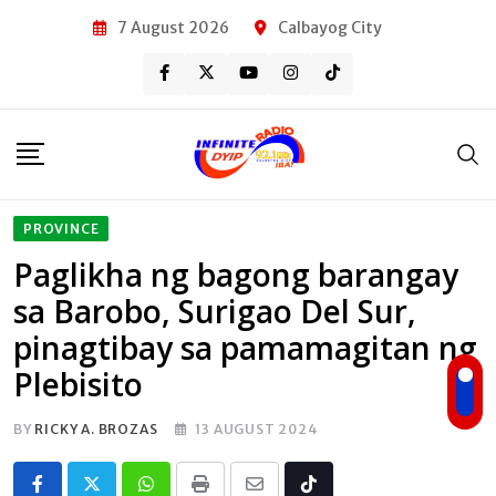
Skip
7 August 2026
Calbayog City
to
content
PROVINCE
Paglikha ng bagong barangay
sa Barobo, Surigao Del Sur,
pinagtibay sa pamamagitan ng
Plebisito
BY
RICKY A. BROZAS
13 AUGUST 2024