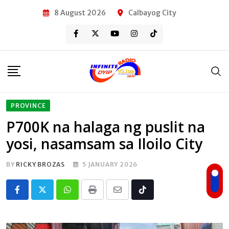
Skip
8 August 2026
Calbayog City
to
content
PROVINCE
P700K na halaga ng puslit na
yosi, nasamsam sa Iloilo City
BY
RICKY BROZAS
5 JANUARY 2026
Whatsapp
Print
Share
Tiktok
via
Email