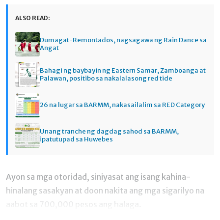
ALSO READ:
Dumagat-Remontados, nagsagawa ng Rain Dance sa
Angat
Bahagi ng baybayin ng Eastern Samar, Zamboanga at
Palawan, positibo sa nakalalasong red tide
26 na lugar sa BARMM, nakasailalim sa RED Category
Unang tranche ng dagdag sahod sa BARMM,
ipatutupad sa Huwebes
Ayon sa mga otoridad, siniyasat ang isang kahina-
hinalang sasakyan at doon nakita ang mga sigarilyo na
aabot sa 700,000 pesos ang halaga.