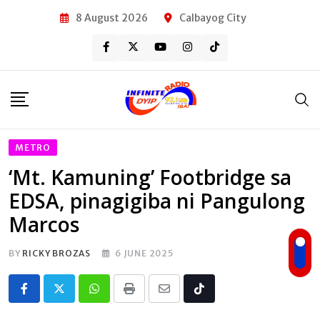
Skip
8 August 2026
Calbayog City
to
content
METRO
‘Mt. Kamuning’ Footbridge sa
EDSA, pinagigiba ni Pangulong
Marcos
BY
RICKY BROZAS
6 JUNE 2025
Whatsapp
Print
Share
Tiktok
via