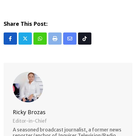
Share This Post:
Whatsapp
Print
Share
Tiktok
via
Email
Ricky Brozas
Editor-in-Chief
A seasoned broadcast journalist, a former news
reporter/anchor of Inquirer Television/Radio