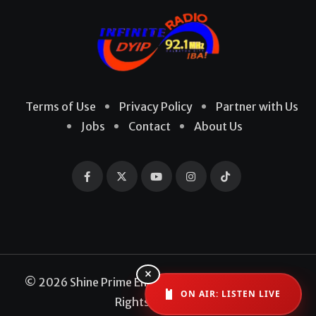
Terms of Use
Privacy Policy
Partner with Us
Jobs
Contact
About Us
×
© 2026 Shine Prime Entertainment Production. All
ON AIR: LISTEN LIVE
Rights Reserved