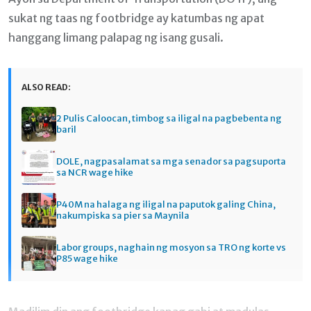
sukat ng taas ng footbridge ay katumbas ng apat
hanggang limang palapag ng isang gusali.
ALSO READ:
2 Pulis Caloocan, timbog sa iligal na pagbebenta ng
baril
DOLE, nagpasalamat sa mga senador sa pagsuporta
sa NCR wage hike
P40M na halaga ng iligal na paputok galing China,
nakumpiska sa pier sa Maynila
Labor groups, naghain ng mosyon sa TRO ng korte vs
P85 wage hike