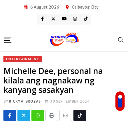
Skip
6 August 2026
Calbayog City
to
content
ENTERTAINMENT
Michelle Dee, personal na
kilala ang nagnakaw ng
kanyang sasakyan
BY
RICKY A. BROZAS
30 SEPTEMBER 2024
Whatsapp
Print
Share
Tiktok
via