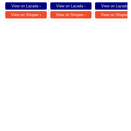
Noise | Anti-Rust Body |
(ARF-606W) 3PCS
Durable Build
View on Lazada ›
View on Lazada ›
View on Lazada ›
View on Shopee ›
View on Shopee ›
View on Shopee ›