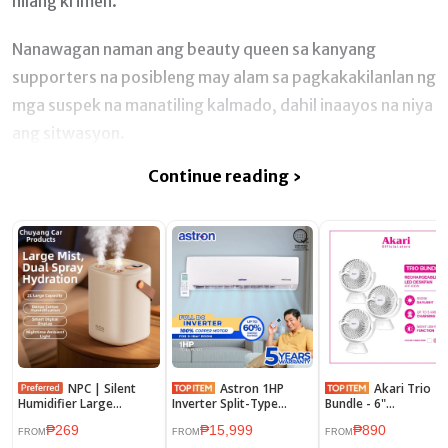
nilang krimen.
Nanawagan naman ang beauty queen sa kanyang
supporters na posibleng may alam sa pagkakakilanlan ng
mga suspek na manatiling kalmado, dahil inaayos na niya
ang sitwasyon.
Continue reading ›
NPC | Silent
Astron 1HP
Akari Trio
Humidifier Large
Inverter Split-Type
Bundle - 6"
Capacity Spray Home
Aircon - TC-LSPV100 |
Rechargeable Desk f
₱269
₱15,999
₱890
Office Baby Suitable
Energy Efficient | Low
w/ Night Light Functi
FROM
FROM
FROM