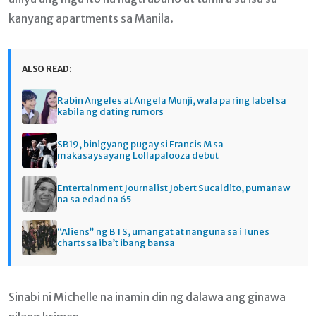
kanyang apartments sa Manila.
ALSO READ:
Rabin Angeles at Angela Munji, wala pa ring label sa
kabila ng dating rumors
SB19, binigyang pugay si Francis M sa
makasaysayang Lollapalooza debut
Entertainment Journalist Jobert Sucaldito, pumanaw
na sa edad na 65
“Aliens” ng BTS, umangat at nanguna sa iTunes
charts sa iba’t ibang bansa
Sinabi ni Michelle na inamin din ng dalawa ang ginawa