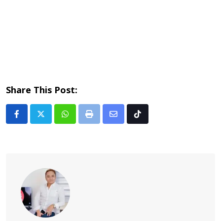
Share This Post:
Whatsapp
Print
Share
Tiktok
via
Email