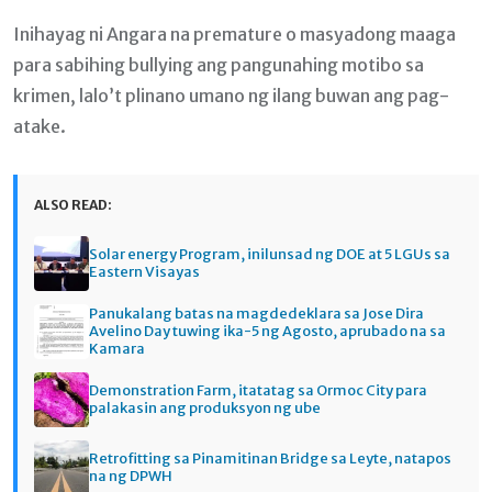
Inihayag ni Angara na premature o masyadong maaga
para sabihing bullying ang pangunahing motibo sa
krimen, lalo’t plinano umano ng ilang buwan ang pag-
atake.
ALSO READ:
Solar energy Program, inilunsad ng DOE at 5 LGUs sa
Eastern Visayas
Panukalang batas na magdedeklara sa Jose Dira
Avelino Day tuwing ika-5 ng Agosto, aprubado na sa
Kamara
Demonstration Farm, itatatag sa Ormoc City para
palakasin ang produksyon ng ube
Retrofitting sa Pinamitinan Bridge sa Leyte, natapos
na ng DPWH