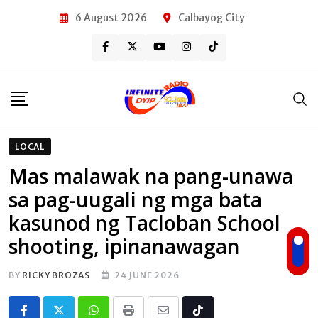
Skip
6 August 2026
Calbayog City
to
content
LOCAL
Mas malawak na pang-unawa
sa pag-uugali ng mga bata
kasunod ng Tacloban School
shooting, ipinanawagan
BY
RICKY BROZAS
24 JUNE 2026