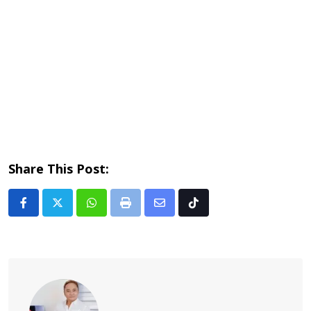
Share This Post:
Whatsapp
Print
Share
Tiktok
via
Email