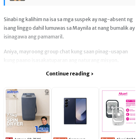
Sinabi ng kalihim na isa sa mga suspek ay nag-absent ng
isang linggo dahil lumuwas sa Maynila at nang bumalik ay
isinagawa ang pamamaril.
Aniya, mayroong group chat kung saan pinag-usapan
kung paano isasakatuparan ang naturang misyon.
Continue reading ›