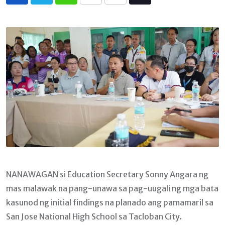
Whatsapp
Print
Share
Tiktok
via
Email
NANAWAGAN si Education Secretary Sonny Angara ng
mas malawak na pang-unawa sa pag-uugali ng mga bata
kasunod ng initial findings na planado ang pamamaril sa
San Jose National High School sa Tacloban City.