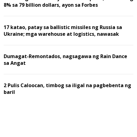
8% sa 79 billion dollars, ayon sa Forbes
17 katao, patay sa ballistic missiles ng Russia sa
Ukraine; mga warehouse at logistics, nawasak
Dumagat-Remontados, nagsagawa ng Rain Dance
sa Angat
2 Pulis Caloocan, timbog sa iligal na pagbebenta ng
baril