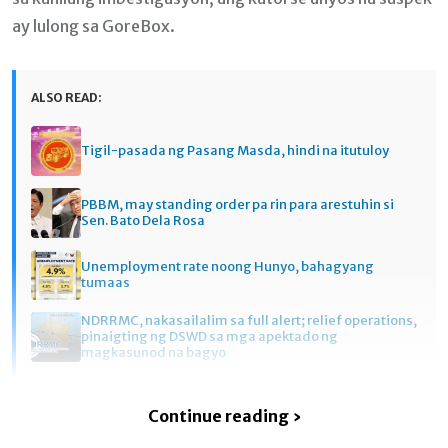
ay lulong sa GoreBox.
ALSO READ:
Tigil-pasada ng Pasang Masda, hindi na itutuloy
PBBM, may standing order pa rin para arestuhin si
Sen. Bato Dela Rosa
Unemployment rate noong Hunyo, bahagyang
tumaas
NDRRMC, nakasailalim sa full alert; relief operations,
pinaigting ng DSWD sa mga apektado ng
magkasunod na bagyo
Continue reading ›