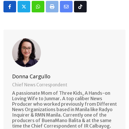
Whatsapp
Print
Share
Tiktok
via
Email
Donna Cargullo
Chief News Correspondent
A passionate Mom of Three Kids, A Hands-on
Loving Wife to Junmar. A top caliber News
Producer who worked previously from Different
News Organizations based in Manila like Radyo
Inquirer & RMN Manila. Currently one of the
producers of BuenaMano Balita & at the same
time the Chief Correspondent of IR Calbayog.