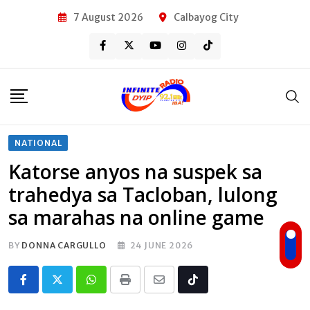
Skip
7 August 2026
Calbayog City
to
content
NATIONAL
Katorse anyos na suspek sa
trahedya sa Tacloban, lulong
sa marahas na online game
BY
DONNA CARGULLO
24 JUNE 2026
Whatsapp
Print
Share
Tiktok
via