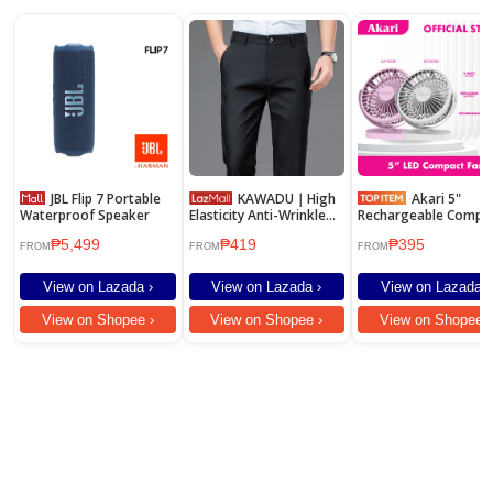
JBL Flip 7 Portable
KAWADU｜High
Akari 5"
Waterproof Speaker
Elasticity Anti-Wrinkle
Rechargeable Compa
Men\\\'s Casual Pants
Fan (AJF-5035)
₱5,499
₱419
₱395
FROM
FROM
FROM
View on Lazada ›
View on Lazada ›
View on Lazada ›
View on Shopee ›
View on Shopee ›
View on Shopee ›