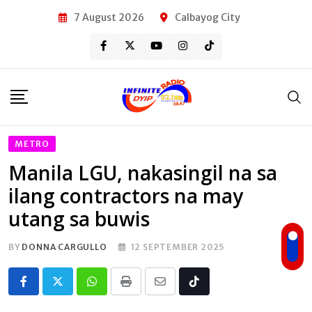
Skip
7 August 2026
Calbayog City
to
content
METRO
Manila LGU, nakasingil na sa
ilang contractors na may
utang sa buwis
BY
DONNA CARGULLO
12 SEPTEMBER 2025
Whatsapp
Print
Share
Tiktok
via