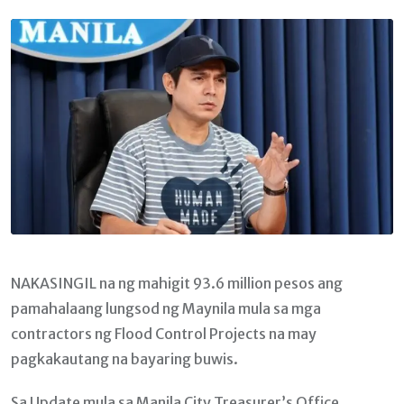
Email
NAKASINGIL na ng mahigit 93.6 million pesos ang
pamahalaang lungsod ng Maynila mula sa mga
contractors ng Flood Control Projects na may
pagkakautang na bayaring buwis.
Sa Update mula sa Manila City Treasurer’s Office,