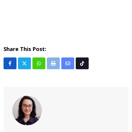
Share This Post:
Whatsapp
Print
Share
Tiktok
via
Email