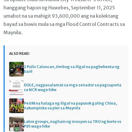
hanggang hapon ng Huwebes, September 11, 2025
umabot na sa mahigit 93,600,000 ang na kolektang
bayad sa buwis mula sa mga Flood Control Contracts sa
Maynila.
ALSO READ:
2 Pulis Caloocan, timbog sa iligal na pagbebenta ng
baril
DOLE, nagpasalamat sa mga senador sa pagsuporta
sa NCR wage hike
P40M na halaga ng iligal na paputok galing China,
nakumpiska sa pier sa Maynila
Labor groups, naghain ng mosyon sa TRO ng korte vs
P85 wage hike