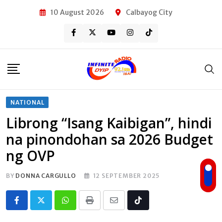
Skip
10 August 2026
Calbayog City
to
content
NATIONAL
Librong “Isang Kaibigan”, hindi
na pinondohan sa 2026 Budget
ng OVP
BY
DONNA CARGULLO
12 SEPTEMBER 2025
Whatsapp
Print
Share
Tiktok
via