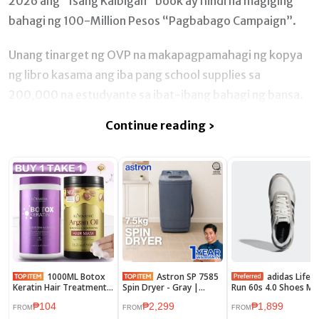
2026 ang “Isang Kaibigan” book ay hindi na magiging
bahagi ng 100-Million Pesos “Pagbabago Campaign”.
Unang tinarget ng OVP na makapagpamahagi ng kopya
ng libro kasama ang iba pang school supplies sa
200,000 na estudyante sa ibat-ibang bahagi ng bansa.
Continue reading ›
1000ML Botox
Astron SP 7585
adidas Lifestyle
Keratin Hair Treatment
Spin Dryer - Gray |
Run 60s 4.0 Shoes M
MaskOrganicRepair
7.5kg Capacity | Low
White JR6623
₱104
₱2,299
₱1,899
Conditioner +1000g
Noise | Quick Dry | Rust
FROM
FROM
FROM