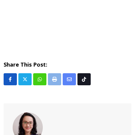
Share This Post:
Whatsapp
Print
Share
Tiktok
via
Email