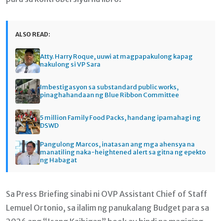
ALSO READ:
Atty. Harry Roque, uuwi at magpapakulong kapag
nakulong si VP Sara
Imbestigasyon sa substandard public works,
pinaghahandaan ng Blue Ribbon Committee
5 million Family Food Packs, handang ipamahagi ng
DSWD
Pangulong Marcos, inatasan ang mga ahensya na
manatiling naka-heightened alert sa gitna ng epekto
ng Habagat
Sa Press Briefing sinabi ni OVP Assistant Chief of Staff
Lemuel Ortonio, sa ilalim ng panukalang Budget para sa