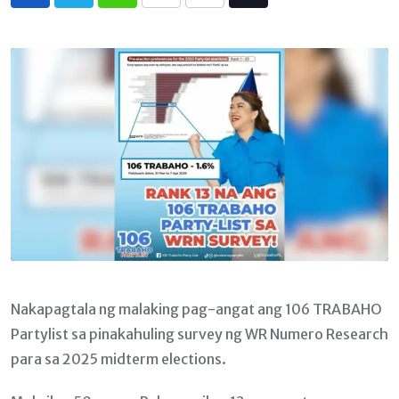
Whatsapp
Print
Share
Tiktok
via
Email
Nakapagtala ng malaking pag-angat ang 106 TRABAHO
Partylist sa pinakahuling survey ng WR Numero Research
para sa 2025 midterm elections.