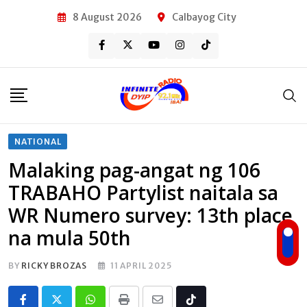
Skip
8 August 2026
Calbayog City
to
content
NATIONAL
Malaking pag-angat ng 106
TRABAHO Partylist naitala sa
WR Numero survey: 13th place
na mula 50th
BY
RICKY BROZAS
11 APRIL 2025