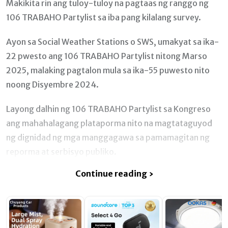
Makikita rin ang tuloy-tuloy na pagtaas ng ranggo ng
106 TRABAHO Partylist sa iba pang kilalang survey.
Ayon sa Social Weather Stations o SWS, umakyat sa ika-
22 pwesto ang 106 TRABAHO Partylist nitong Marso
2025, malaking pagtalon mula sa ika-55 puwesto nito
noong Disyembre 2024.
Layong dalhin ng 106 TRABAHO Partylist sa Kongreso
ang mahahalagang plataporma nito na magtataguyod
ng dignidad ng mga manggagawa sa pamamagitan ng
reporma at serbisyo publiko.
Continue reading ›