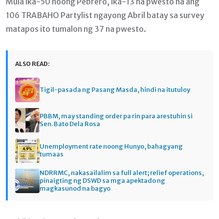
Mula ika-50 noong Pebrero, ika-13 na pwesto na ang
106 TRABAHO Partylist ngayong Abril batay sa survey
matapos ito tumalon ng 37 na pwesto.
ALSO READ:
Tigil-pasada ng Pasang Masda, hindi na itutuloy
PBBM, may standing order pa rin para arestuhin si
Sen. Bato Dela Rosa
Unemployment rate noong Hunyo, bahagyang
tumaas
NDRRMC, nakasailalim sa full alert; relief operations,
pinaigting ng DSWD sa mga apektado ng
magkasunod na bagyo