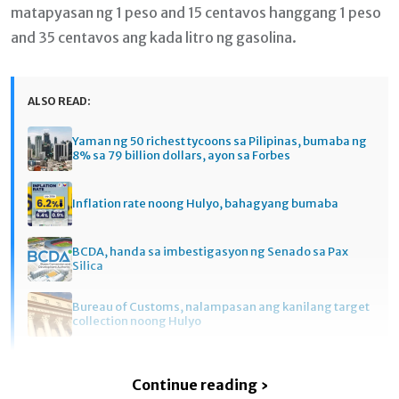
matapyasan ng 1 peso and 15 centavos hanggang 1 peso
and 35 centavos ang kada litro ng gasolina.
ALSO READ:
Yaman ng 50 richest tycoons sa Pilipinas, bumaba ng
8% sa 79 billion dollars, ayon sa Forbes
Inflation rate noong Hulyo, bahagyang bumaba
BCDA, handa sa imbestigasyon ng Senado sa Pax
Silica
Bureau of Customs, nalampasan ang kanilang target
collection noong Hulyo
Continue reading ›