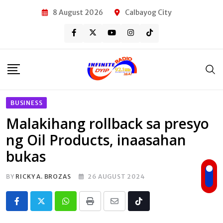
Skip
8 August 2026
Calbayog City
to
content
BUSINESS
Malakihang rollback sa presyo
ng Oil Products, inaasahan
bukas
BY
RICKY A. BROZAS
26 AUGUST 2024
Whatsapp
Print
Share
Tiktok
via