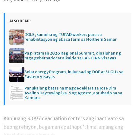
ALSO READ:
DOLE, kumuha ng TUPAD workers para sa
rehabilitasyon ng abaca farm sa Northern Samar
Pag-ataman 2026 Regional Summit, dinaluhan ng
mga gobernador at alkalde sa EASTERN Visayas
Solar energy Program, inilunsad ng DOE at 5 LGUs sa
Eastern Visayas
Panukalang batas na magdedeklara sa Jose Dira
Avelino Day tuwing ika-5 ng Agosto, aprubado na sa
Kamara
Kabuuang 3.097 evacuation centers ang inactivate sa
buong rehiyon, bagaman apatnapu’t lima lamang ang