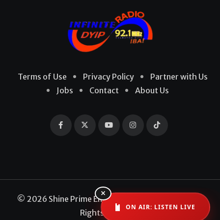
Terms of Use
Privacy Policy
Partner with Us
Jobs
Contact
About Us
×
© 2026 Shine Prime Entertainment Production. All
ON AIR: LISTEN LIVE
Rights Reserved