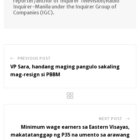
reporter/anchor of Inquirer Television/Radio
Inquirer-Manila under the Inquirer Group of
Companies (IGC).
PREVIOUS POST
VP Sara, handang maging pangulo sakaling
mag-resign si PBBM
NEXT POST
Minimum wage earners sa Eastern Visayas,
makatatanggap ng P35 na umento sa arawang