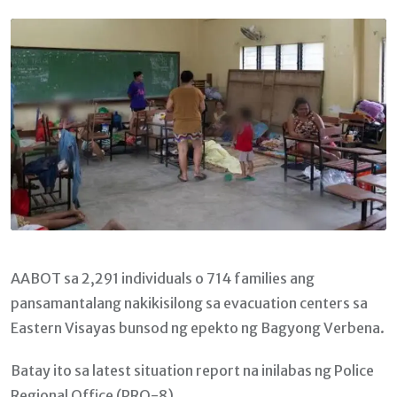
Email
AABOT sa 2,291 individuals o 714 families ang
pansamantalang nakikisilong sa evacuation centers sa
Eastern Visayas bunsod ng epekto ng Bagyong Verbena.
Batay ito sa latest situation report na inilabas ng Police
Regional Office (PRO-8).