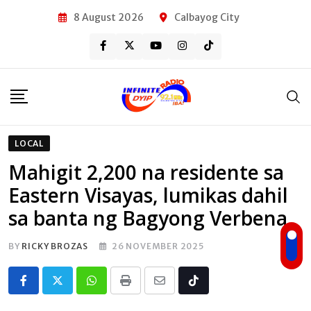
Skip
8 August 2026
Calbayog City
to
content
LOCAL
Mahigit 2,200 na residente sa
Eastern Visayas, lumikas dahil
sa banta ng Bagyong Verbena
BY
RICKY BROZAS
26 NOVEMBER 2025
Whatsapp
Print
Share
Tiktok
via