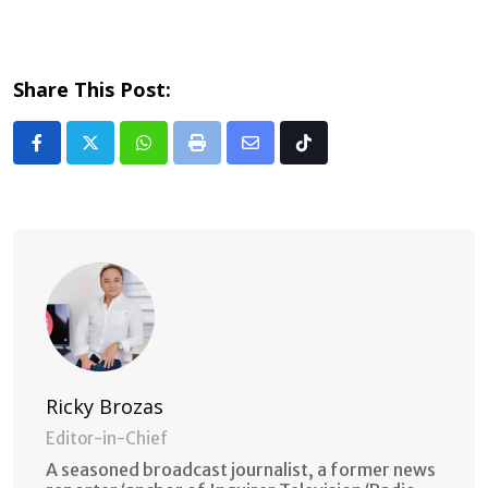
Share This Post:
Whatsapp
Print
Share
Tiktok
via
Email
Ricky Brozas
Editor-in-Chief
A seasoned broadcast journalist, a former news