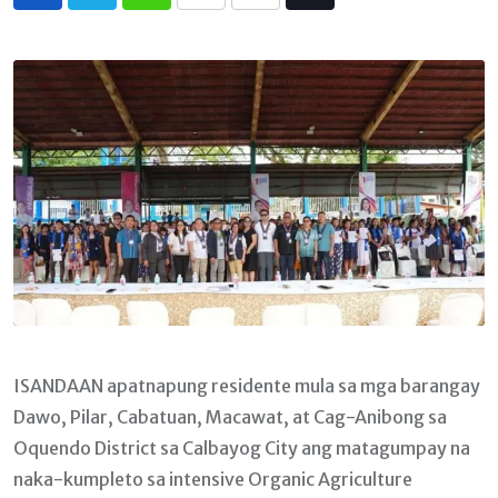
Whatsapp
Print
Share
Tiktok
via
Email
ISANDAAN apatnapung residente mula sa mga barangay
Dawo, Pilar, Cabatuan, Macawat, at Cag-Anibong sa
Oquendo District sa Calbayog City ang matagumpay na
naka-kumpleto sa intensive Organic Agriculture