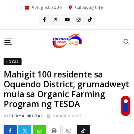
Skip
9 August 2026
Calbayog City
to
content
LOCAL
Mahigit 100 residente sa
Oquendo District, grumadweyt
mula sa Organic Farming
Program ng TESDA
BY
RICKY A. BROZAS
5 MARCH 2025