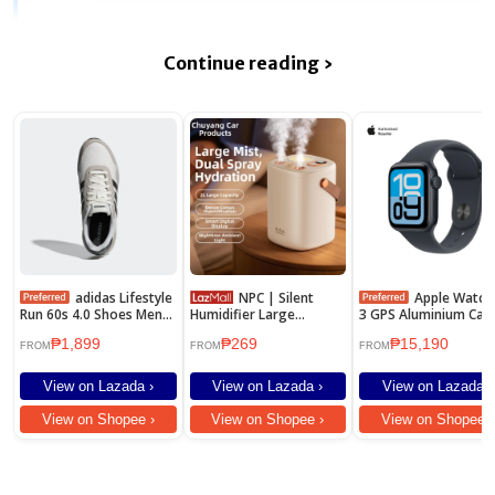
Continue reading ›
adidas Lifestyle
NPC | Silent
Apple Watch SE
Run 60s 4.0 Shoes Men
Humidifier Large
3 GPS Aluminium Cas
White JR6623
Capacity Spray Home
Sport Band
₱1,899
₱269
₱15,190
Office Baby Suitable
FROM
FROM
FROM
View on Lazada ›
View on Lazada ›
View on Lazada ›
View on Shopee ›
View on Shopee ›
View on Shopee ›