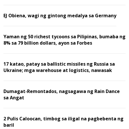
EJ Obiena, wagi ng gintong medalya sa Germany
Yaman ng 50 richest tycoons sa Pilipinas, bumaba ng
8% sa 79 billion dollars, ayon sa Forbes
17 katao, patay sa ballistic missiles ng Russia sa
Ukraine; mga warehouse at logistics, nawasak
Dumagat-Remontados, nagsagawa ng Rain Dance
sa Angat
2 Pulis Caloocan, timbog sa iligal na pagbebenta ng
baril