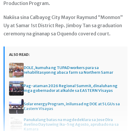
Production Program.
Nakiisa sina Calbayog City Mayor Raymund “Monmon”
Uy at Samar 1st District Rep. Jimboy Tan sa graduation
ceremony na ginanap sa Oquendo covered court.
ALSO READ:
DOLE, kumuha ng TUPAD workers para sa
rehabilitasyon ng abaca farm sa Northern Samar
Pag-ataman 2026 Regional Summit, dinaluhan ng
mga gobernador at alkalde sa EASTERN Visayas
Solar energy Program, inilunsad ng DOE at 5 LGUs sa
Eastern Visayas
Panukalang batas na magdedeklara sa Jose Dira
Avelino Day tuwing ika-5 ng Agosto, aprubado na sa
Kamara