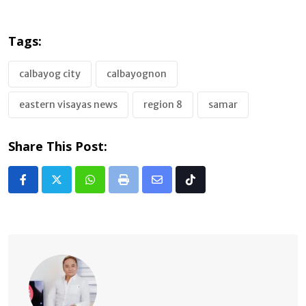
Tags:
calbayog city
calbayognon
eastern visayas news
region 8
samar
Share This Post:
Whatsapp
Print
Share
Tiktok
via
Email