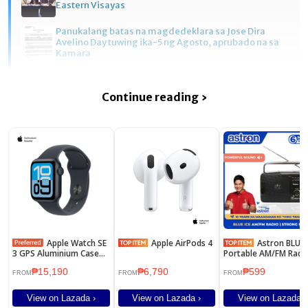
Eastern Visayas
Panukalang batas na magdedeklara sa Jose Dira
Avelino Day tuwing ika-5 ng Agosto, aprubado na sa
Kamara
Continue reading ›
Apple Watch SE
Apple AirPods 4
Astron BLUEICE
3 GPS Aluminium Case
Portable AM/FM Radio
Sport Band
Big Sound | Lightwei
₱15,190
₱6,790
₱599
| Dual Power Option
FROM
FROM
FROM
View on Lazada ›
View on Lazada ›
View on Lazada ›