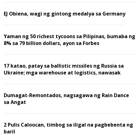
EJ Obiena, wagi ng gintong medalya sa Germany
Yaman ng 50 richest tycoons sa Pilipinas, bumaba ng
8% sa 79 billion dollars, ayon sa Forbes
17 katao, patay sa ballistic missiles ng Russia sa
Ukraine; mga warehouse at logistics, nawasak
Dumagat-Remontados, nagsagawa ng Rain Dance
sa Angat
2 Pulis Caloocan, timbog sa iligal na pagbebenta ng
baril