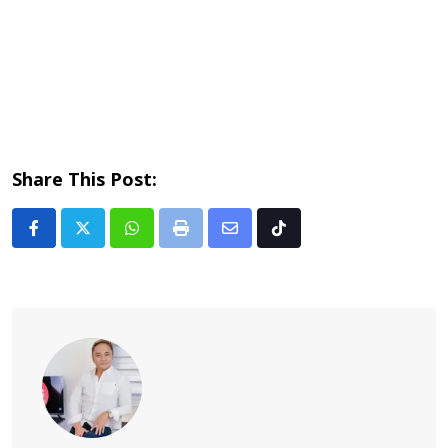
Share This Post:
Whatsapp
Print
Share
Tiktok
via
Email