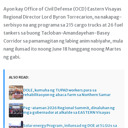
Ayon kay Office of Civil Defense (OCD) Eastern Visayas
Regional Director Lord Byron Torrecarion, na nakapag-
serbisyo na ang programa sa 215 cargo trucks at 26 fuel
tankers sa buong Tacloban-Amandayehan-Basey
Corridor sa pamamagitan ng labing anim nabiyahe, mula
nang ilunsad ito noong June 18 hanggang noong Martes
ng gabi.
ALSO READ:
DOLE, kumuha ng TUPAD workers para sa
rehabilitasyon ng abaca farm sa Northern Samar
Pag-ataman 2026 Regional Summit, dinaluhan ng
mga gobernador at alkalde sa EASTERN Visayas
Solar energy Program, inilunsad ng DOE at 5 LGUs sa