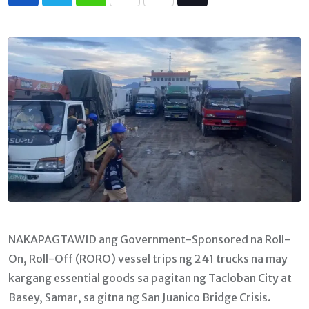
Whatsapp
Print
Share
Tiktok
via
Email
NAKAPAGTAWID ang Government-Sponsored na Roll-
On, Roll-Off (RORO) vessel trips ng 241 trucks na may
kargang essential goods sa pagitan ng Tacloban City at
Basey, Samar, sa gitna ng San Juanico Bridge Crisis.