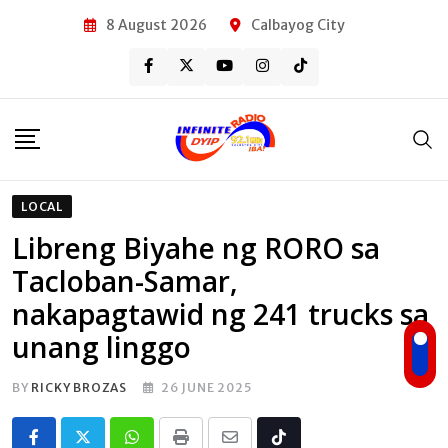
Skip
8 August 2026
Calbayog City
to
content
LOCAL
Libreng Biyahe ng RORO sa
Tacloban-Samar,
nakapagtawid ng 241 trucks sa
unang linggo
BY
RICKY BROZAS
26 JUNE 2025