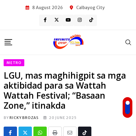
Skip
8 August 2026
Calbayog City
to
content
METRO
LGU, mas maghihigpit sa mga
aktibidad para sa Wattah
Wattah Festival; “Basaan
Zone,” itinakda
BY
RICKY BROZAS
20 JUNE 2025