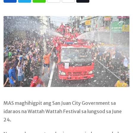
Whatsapp
Print
Share
Tiktok
via
Email
MAS maghihigpit ang San Juan City Government sa
idaraos na Wattah Wattah Festival sa lungsod sa June
24.