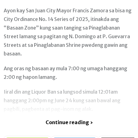
Ayon kay San Juan City Mayor Francis Zamora sa bisa ng
City Ordinance No. 14 Series of 2025, itinakda ang
“Basaan Zone” kung saan tanging sa Pinaglabanan
Street lamang sa pagitan ng N. Domingo at P. Guevarra
Streets at sa Pinaglabanan Shrine pwedeng gawin ang
basaan.
Ang oras ng basaan ay mula 7:00 ng umaga hanggang
2:00 ng hapon lamang.
Iiral din ang Liquor Ban sa lungsod simula 12:01am
hanggang 2:00pm ng June 24 kung saan bawal ang
pagbili, pagbenta at pag-inom ng alak.
Continue reading ›