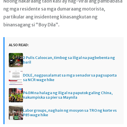
Noong nakaraang taon kasi ay nag-viral ang pambabasa
ng mga residente sa mga dumaraang motorista,
partikular ang insidenteng kinasangkutan ng
binansagang si “Boy Dila”.
ALSO READ:
2 Pulis Caloocan, timbog sa iligal na pagbebenta ng
baril
DOLE, nagpasalamat sa mga senador sa pagsuporta
sa NCR wage hike
P40M na halaga ng iligal na paputok galing China,
nakumpiska sa pier sa Maynila
Labor groups, naghain ng mosyon sa TRO ng korte vs
P85 wage hike