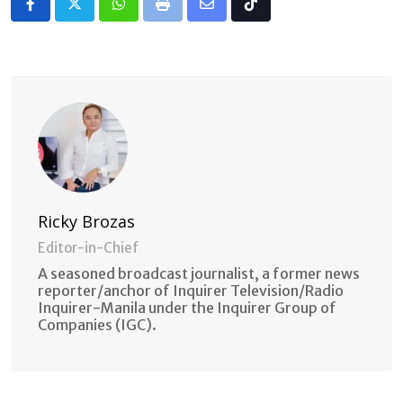
Whatsapp
Print
Share
Tiktok
via
Email
Ricky Brozas
Editor-in-Chief
A seasoned broadcast journalist, a former news
reporter/anchor of Inquirer Television/Radio
Inquirer-Manila under the Inquirer Group of
Companies (IGC).