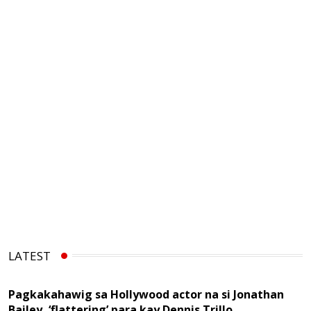
LATEST
Pagkakahawig sa Hollywood actor na si Jonathan
Bailey, ‘flattering’ para kay Dennis Trillo