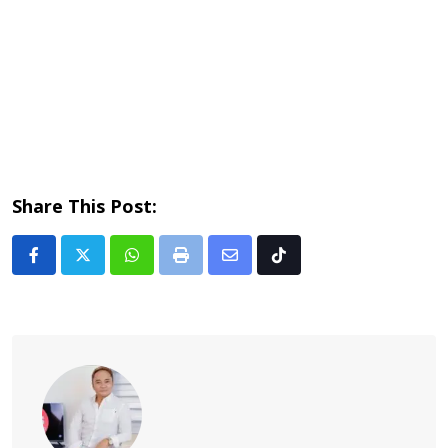
Share This Post:
Whatsapp
Print
Share
Tiktok
via
Email