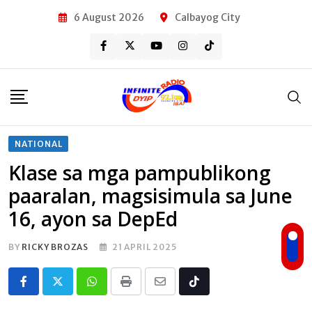
Skip
6 August 2026
Calbayog City
to
content
NATIONAL
Klase sa mga pampublikong
paaralan, magsisimula sa June
16, ayon sa DepEd
BY
RICKY BROZAS
21 APRIL 2025
Whatsapp
Print
Share
Tiktok
via