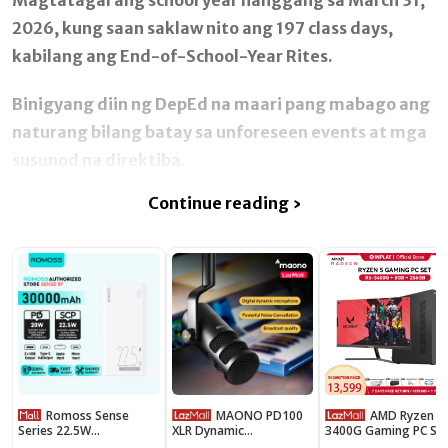
2026, kung saan saklaw nito ang 197 class days,
kabilang ang End-of-School-Year Rites.
Binigyang diin ng DepEd na maari pang mabago ang
naturang bilang batay sa unforeseen events at mga
susunod na direktiba.
Continue reading ›
Romoss Sense
MAONO PD100
AMD Ryzen 5
Series 22.5W
XLR Dynamic
3400G Gaming PC Se
20000/30000mAh
Microphone for