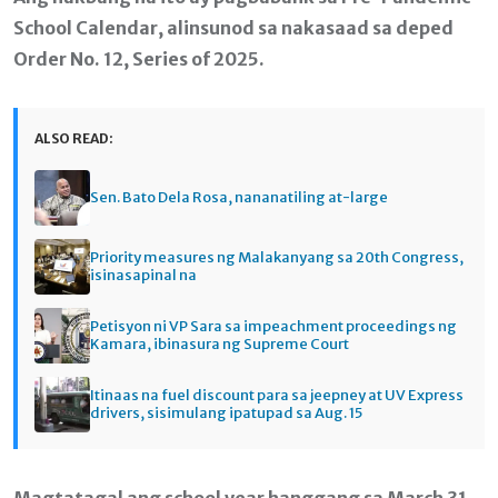
School Calendar, alinsunod sa nakasaad sa deped
Order No. 12, Series of 2025.
ALSO READ:
Sen. Bato Dela Rosa, nananatiling at-large
Priority measures ng Malakanyang sa 20th Congress,
isinasapinal na
Petisyon ni VP Sara sa impeachment proceedings ng
Kamara, ibinasura ng Supreme Court
Itinaas na fuel discount para sa jeepney at UV Express
drivers, sisimulang ipatupad sa Aug. 15
Magtatagal ang school year hanggang sa March 31,