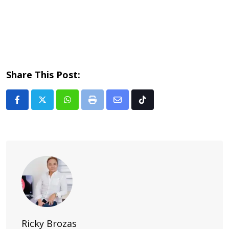
Share This Post:
Whatsapp
Print
Share
Tiktok
via
Email
Ricky Brozas