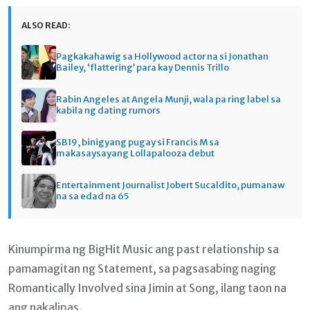
ALSO READ:
Pagkakahawig sa Hollywood actor na si Jonathan
Bailey, ‘flattering’ para kay Dennis Trillo
Rabin Angeles at Angela Munji, wala pa ring label sa
kabila ng dating rumors
SB19, binigyang pugay si Francis M sa
makasaysayang Lollapalooza debut
Entertainment Journalist Jobert Sucaldito, pumanaw
na sa edad na 65
Kinumpirma ng BigHit Music ang past relationship sa
pamamagitan ng Statement, sa pagsasabing naging
Romantically Involved sina Jimin at Song, ilang taon na
ang nakalipas.