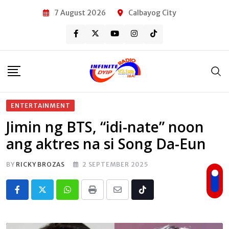
Skip
7 August 2026
Calbayog City
to
content
ENTERTAINMENT
Jimin ng BTS, “idi-nate” noon
ang aktres na si Song Da-Eun
BY
RICKY BROZAS
2 SEPTEMBER 2025
Whatsapp
Print
Share
Tiktok
via
Email