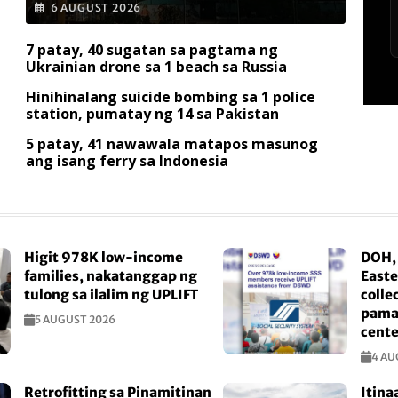
6 AUGUST 2026
7 patay, 40 sugatan sa pagtama ng
Ukrainian drone sa 1 beach sa Russia
Hinihinalang suicide bombing sa 1 police
station, pumatay ng 14 sa Pakistan
5 patay, 41 nawawala matapos masunog
ang isang ferry sa Indonesia
Higit 978K low-income
DOH,
families, nakatanggap ng
Easte
tulong sa ilalim ng UPLIFT
colle
pama
5 AUGUST 2026
cente
4 AU
Retrofitting sa Pinamitinan
Itina