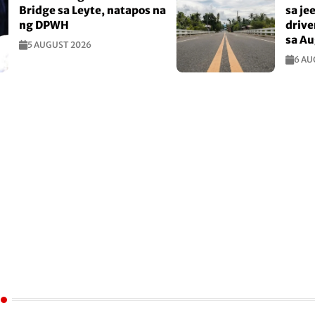
Bridge sa Leyte, natapos na
sa je
ng DPWH
drive
sa Au
5 AUGUST 2026
6 AU