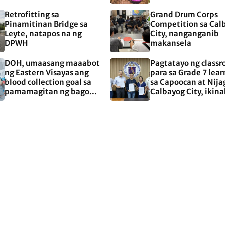
aprubado na sa Kamara
Retrofitting sa
Grand Drum Corps
Pinamitinan Bridge sa
Competition sa Cal
Leyte, natapos na ng
City, nanganganib
DPWH
makansela
DOH, umaasang maaabot
Pagtatayo ng class
ng Eastern Visayas ang
para sa Grade 7 lear
blood collection goal sa
sa Capoocan at Nija
pamamagitan ng bagong
Calbayog City, ikin
center
na