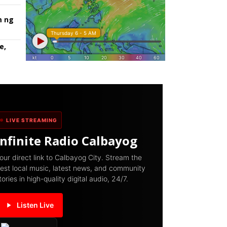
m ng
e,
LIVE STREAMING
Infinite Radio Calbayog
our direct link to Calbayog City. Stream the
est local music, latest news, and community
tories in high-quality digital audio, 24/7.
Listen Live