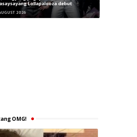
saysayang Lollapalooza debut
AUGUST 2026
tang OMG!