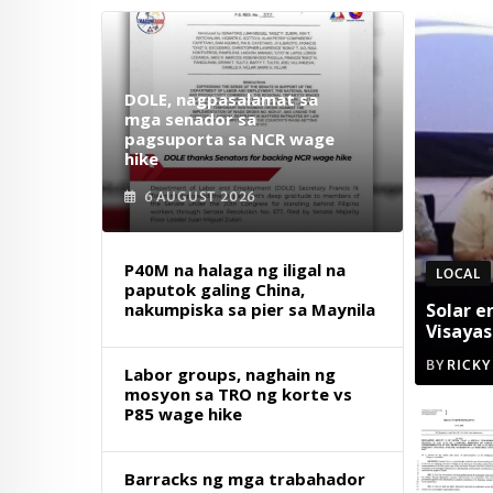
DOLE, nagpasalamat sa
mga senador sa
pagsuporta sa NCR wage
hike
6 AUGUST 2026
P40M na halaga ng iligal na
LOCAL
paputok galing China,
nakumpiska sa pier sa Maynila
Solar e
Visayas
BY
RICKY
Labor groups, naghain ng
mosyon sa TRO ng korte vs
P85 wage hike
Barracks ng mga trabahador