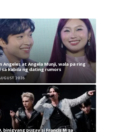
n Angeles at Angela Munji, wala pa ring
l sa kabila ng dating rumors
AUGUST 2026
, binigyang pugay si Francis M sa