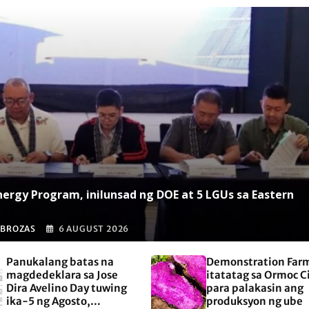
nergy Program, inilunsad ng DOE at 5 LGUs sa Eastern
 BROZAS
6 AUGUST 2026
Panukalang batas na
Demonstration Far
magdedeklara sa Jose
itatatag sa Ormoc C
Dira Avelino Day tuwing
para palakasin ang
ika-5 ng Agosto,
produksyon ng ube