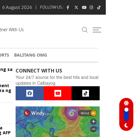
6 August 2026
FOLLOW US :
tner With Us
ORTS
BALITANG OMG
ang sa
CONNECT WITH US
Your 24/7 source for the best hits and local
updates in Calbayog.
ment
ra ng
sa
g AFP