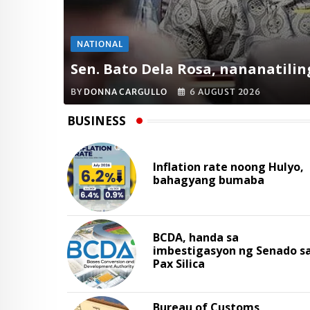
NATIONAL
Sen. Bato Dela Rosa, nananatilin
BY
DONNA CARGULLO
6 AUGUST 2026
BUSINESS
Inflation rate noong Hulyo,
bahagyang bumaba
BCDA, handa sa
imbestigasyon ng Senado s
Pax Silica
Bureau of Customs,