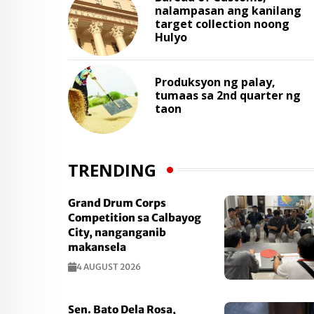
nalampasan ang kanilang
target collection noong
Hulyo
Produksyon ng palay,
tumaas sa 2nd quarter ng
taon
TRENDING
Grand Drum Corps
Competition sa Calbayog
City, nanganganib
makansela
4 AUGUST 2026
Sen. Bato Dela Rosa,