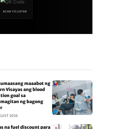
SCAN TO LISTEN
 umaasang maaabot ng
rn Visayas ang blood
ction goal sa
magitan ng bagong
r
GUST 2026
as na fuel discount para