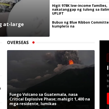
Higit 978K low-income families,
nakatanggap ng tulong sa ilali
UPLIFT
Bubuo ng Blue Ribbon Committe
g at-large
kumpleto na
OVERSEAS
Y
b
s
a
Fuego Volcano sa Guatemala, nasa
Critical Explosive Phase; mahigit 1,400 na
mga residente, lumikas