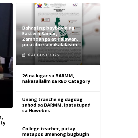
Bahagi ng baybayin ng
Eastern Samar,
Zamboanga at Palawan,
positibo sa nakalalasong
red tide
6 AUGUST 2026
26 na lugar sa BARMM,
nakasailalim sa RED Category
Unang tranche ng dagdag
sahod sa BARMM, ipatutupad
sa Huwebes
m,
ity
College teacher, patay
matapos umanong bugbugin