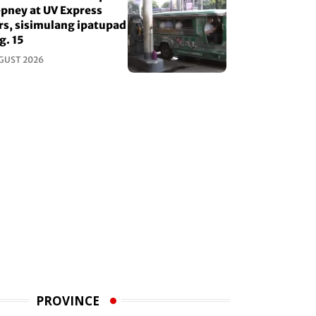
epney at UV Express
rs, sisimulang ipatupad
g. 15
GUST 2026
PROVINCE