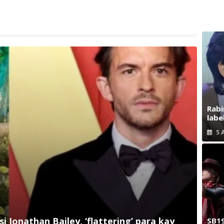
Rabi
labe
5 
 Jonathan Bailey, ‘flattering’ para kay
SB19