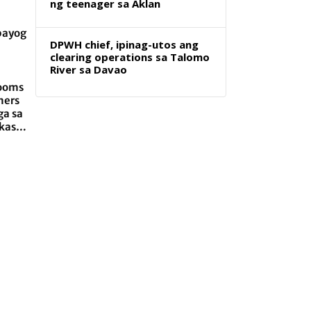
ng teenager sa Aklan
bayog
DPWH chief, ipinag-utos ang
clearing operations sa Talomo
River sa Davao
rooms
ners
ga sa
akasa