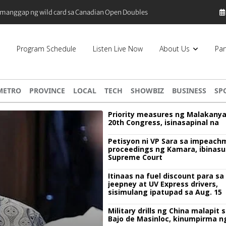
tumanggap ng wild card sa Canadian Open Doubles
Program Schedule
Listen Live Now
About Us
Par
METRO
PROVINCE
LOCAL
TECH
SHOWBIZ
BUSINESS
SP
Priority measures ng Malakany
20th Congress, isinasapinal na
Petisyon ni VP Sara sa impeach
proceedings ng Kamara, ibinasu
Supreme Court
Itinaas na fuel discount para sa
jeepney at UV Express drivers,
sisimulang ipatupad sa Aug. 15
Military drills ng China malapit 
Bajo de Masinloc, kinumpirma n