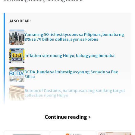
ALSO READ:
Yaman ng 50 richest tycoons sa Pilipinas, bumaba ng
8% sa 79 billion dollars, ayon sa Forbes
Inflation rate noong Hulyo, bahagyang bumaba
BCDA, handa sa imbestigasyon ng Senado sa Pax
Silica
Bureau of Customs, nalampasan ang kanilang target
collection noong Hulyo
Continue reading ›