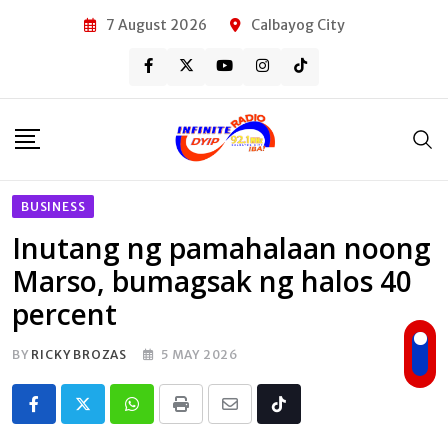
Skip
7 August 2026
Calbayog City
to
content
BUSINESS
Inutang ng pamahalaan noong
Marso, bumagsak ng halos 40
percent
BY
RICKY BROZAS
5 MAY 2026
Whatsapp
Print
Share
Tiktok
via