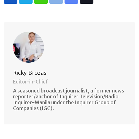
Whatsapp
Print
Share
Tiktok
via
Email
Ricky Brozas
Editor-in-Chief
A seasoned broadcast journalist, a former news
reporter/anchor of Inquirer Television/Radio
Inquirer-Manila under the Inquirer Group of
Companies (IGC).