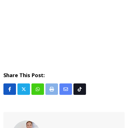
Share This Post:
Whatsapp
Print
Share
Tiktok
via
Email