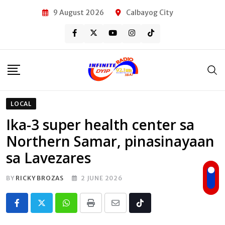
Skip
9 August 2026
Calbayog City
to
content
LOCAL
Ika-3 super health center sa
Northern Samar, pinasinayaan
sa Lavezares
BY
RICKY BROZAS
2 JUNE 2026
Whatsapp
Print
Share
Tiktok
via