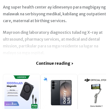
Ang super health center ay idinesenyo para magbigay ng
malawak na serbisyong medikal, kabilang ang outpatient
care, maternal at birthing services.
Mayroon ding laboratory diagnostics tulad ng X-ray at
ultrasound, pharmacy services, at medical and dental
mission, partikular para sa mga residente sa lugar na
malayo sa mga ospital.
Continue reading ›