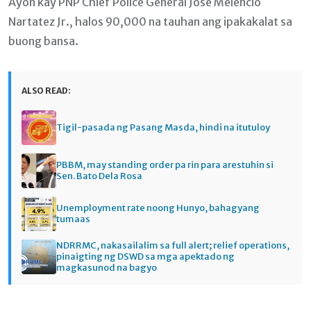
Ayon kay PNP Chief Police General Jose Melencio
Nartatez Jr., halos 90,000 na tauhan ang ipakakalat sa
buong bansa.
ALSO READ:
Tigil-pasada ng Pasang Masda, hindi na itutuloy
PBBM, may standing order pa rin para arestuhin si
Sen. Bato Dela Rosa
Unemployment rate noong Hunyo, bahagyang
tumaas
NDRRMC, nakasailalim sa full alert; relief operations,
pinaigting ng DSWD sa mga apektado ng
magkasunod na bagyo