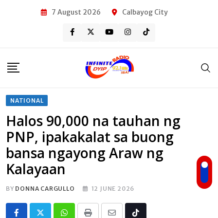
Skip
7 August 2026
Calbayog City
to
content
NATIONAL
Halos 90,000 na tauhan ng
PNP, ipakakalat sa buong
bansa ngayong Araw ng
Kalayaan
BY
DONNA CARGULLO
12 JUNE 2026