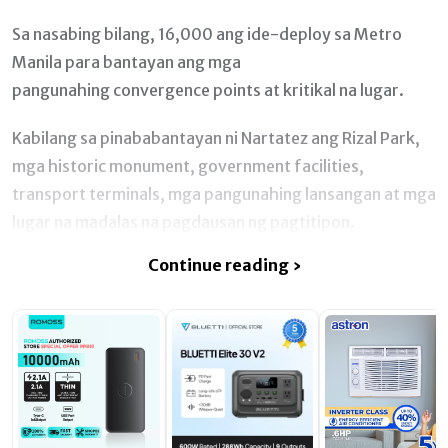
Sa nasabing bilang, 16,000 ang ide-deploy sa Metro
Manila para bantayan ang mga
pangunahing convergence points at kritikal na lugar.
Kabilang sa pinababantayan ni Nartatez ang Rizal Park,
mga historic monument, government facilities,
transport terminals, mga pangunahing lansangan at mga
lugar na madalas na pagdausan ng pagtitipon.
Continue reading ›