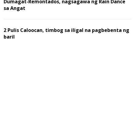
Dumagat-Remontados, nagsagawa ng Rain Dance
sa Angat
2 Pulis Caloocan, timbog sa iligal na pagbebenta ng
baril