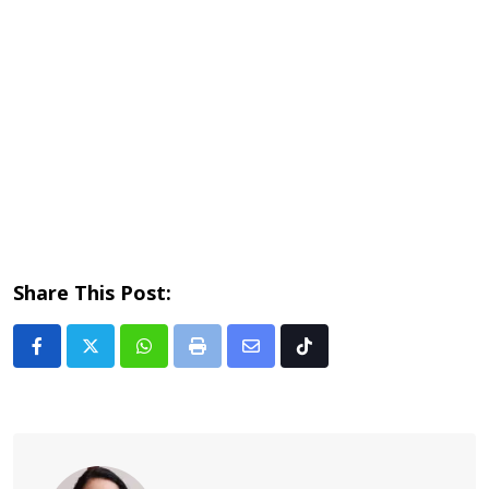
Share This Post:
Whatsapp
Print
Share
Tiktok
via
Email