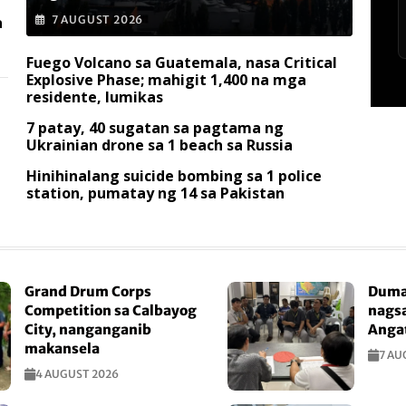
a
7 AUGUST 2026
Fuego Volcano sa Guatemala, nasa Critical
Explosive Phase; mahigit 1,400 na mga
residente, lumikas
7 patay, 40 sugatan sa pagtama ng
Ukrainian drone sa 1 beach sa Russia
Hinihinalang suicide bombing sa 1 police
station, pumatay ng 14 sa Pakistan
Grand Drum Corps
Duma
Competition sa Calbayog
nagsa
City, nanganganib
Anga
makansela
7 AU
4 AUGUST 2026