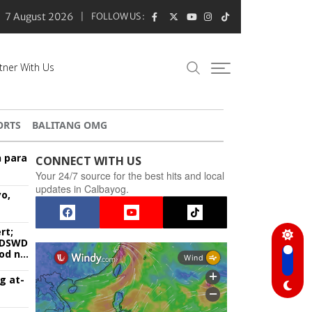
7 August 2026
FOLLOW US :
tner With Us
ORTS
BALITANG OMG
n para
CONNECT WITH US
Your 24/7 source for the best hits and local
updates in Calbayog.
o,
rt;
g DSWD
od na
g at-