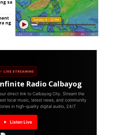
ang sa
ment
ra ng
LIVE STREAMING
Infinite Radio Calbayog
our direct link to Calbayog City. Stream the
est local music, latest news, and community
tories in high-quality digital audio, 24/7.
Listen Live