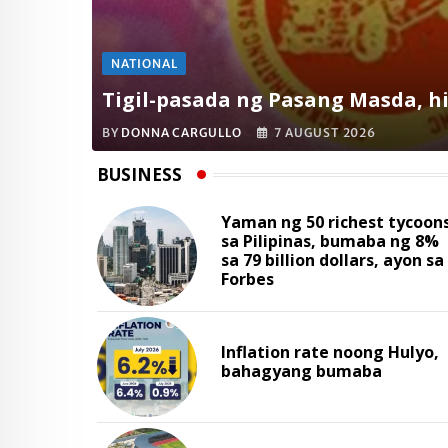
NATIONAL
Tigil-pasada ng Pasang Masda, hi
BY
DONNA CARGULLO
7 AUGUST 2026
BUSINESS
Yaman ng 50 richest tycoon
sa Pilipinas, bumaba ng 8%
sa 79 billion dollars, ayon sa
Forbes
Inflation rate noong Hulyo,
bahagyang bumaba