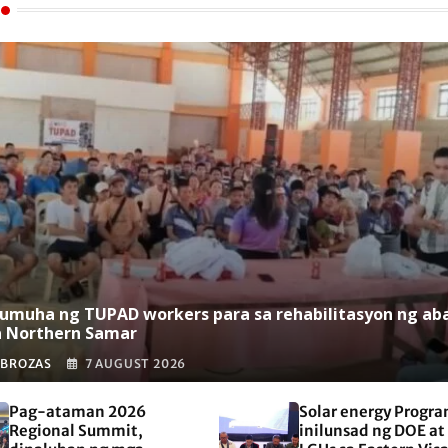
umuha ng TUPAD workers para sa rehabilitasyon ng ab
a Northern Samar
 BROZAS
7 AUGUST 2026
Pag-ataman 2026
Solar energy Progra
Regional Summit,
inilunsad ng DOE at