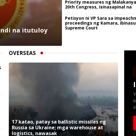
Priority measures ng Malakany
20th Congress, isinasapinal na
Petisyon ni VP Sara sa impeach
proceedings ng Kamara, ibinasu
Supreme Court
ndi na itutuloy
OVERSEAS
s
Y
b
s
17 katao, patay sa ballistic missiles ng
Russia sa Ukraine; mga warehouse at
logistics, nawasak