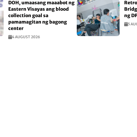
DOH, umaasang maaabot ng
Retro
Eastern Visayas ang blood
Bridg
collection goal sa
ng D
pamamagitan ng bagong
5 AU
center
4 AUGUST 2026