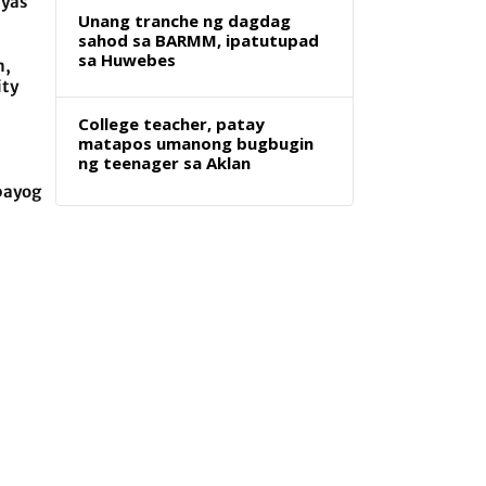
ayas
Unang tranche ng dagdag
sahod sa BARMM, ipatutupad
sa Huwebes
m,
ity
College teacher, patay
matapos umanong bugbugin
ng teenager sa Aklan
bayog