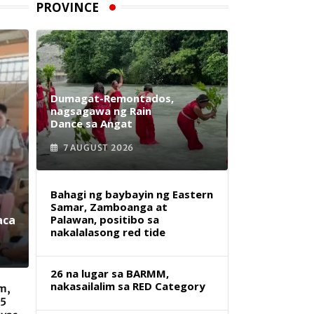
PROVINCE
Dumagat-Remontados,
nagsagawa ng Rain
Dance sa Angat
7 AUGUST 2026
Bahagi ng baybayin ng Eastern
Samar, Zamboanga at
aca
Palawan, positibo sa
nakalalasong red tide
26 na lugar sa BARMM,
nakasailalim sa RED Category
m,
 5