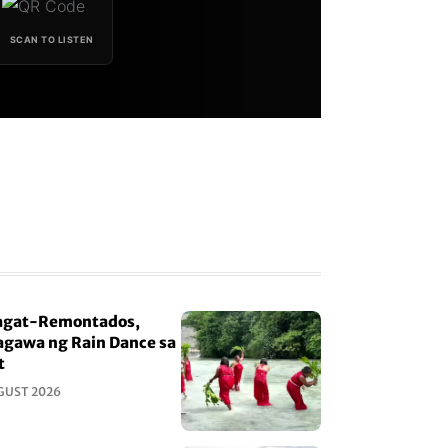
SCAN TO LISTEN
gat-Remontados,
gawa ng Rain Dance sa
t
GUST 2026