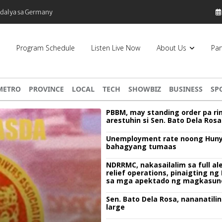
 Pilipinas, bumaba ng 8% sa 79 billion dollars, ayon sa Forbes
Program Schedule
Listen Live Now
About Us
Par
METRO
PROVINCE
LOCAL
TECH
SHOWBIZ
BUSINESS
SP
PBBM, may standing order pa ri
arestuhin si Sen. Bato Dela Rosa
Unemployment rate noong Huny
bahagyang tumaas
NDRRMC, nakasailalim sa full ale
relief operations, pinaigting n
sa mga apektado ng magkasun
bagyo
Sen. Bato Dela Rosa, nananatilin
large