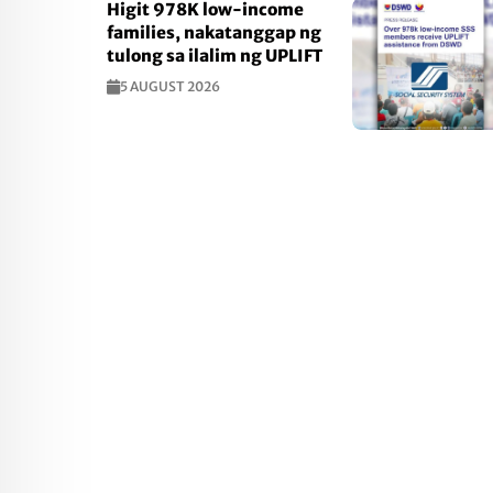
Higit 978K low-income
families, nakatanggap ng
tulong sa ilalim ng UPLIFT
5 AUGUST 2026