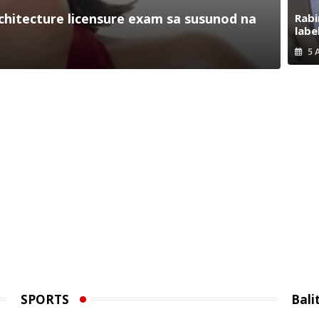
hitecture licensure exam sa susunod na
Rabi
labe
5 
SPORTS
Bali