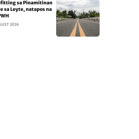
fitting sa Pinamitinan
e sa Leyte, natapos na
PWH
GUST 2026