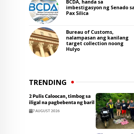
BCDA, handa sa
imbestigasyon ng Senado s
Pax Silica
Bureau of Customs,
nalampasan ang kanilang
target collection noong
Hulyo
TRENDING
2 Pulis Caloocan, timbog sa
iligal na pagbebenta ng baril
7 AUGUST 2026