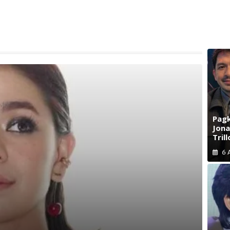
Pagk
Jona
Trill
6 