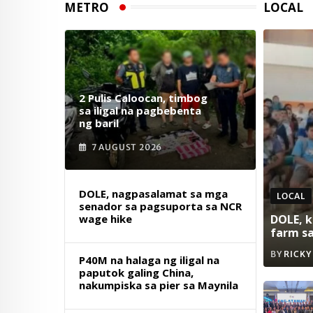
METRO
LOCAL
2 Pulis Caloocan, timbog
sa iligal na pagbebenta
ng baril
7 AUGUST 2026
DOLE, nagpasalamat sa mga
LOCAL
senador sa pagsuporta sa NCR
wage hike
DOLE, k
farm s
BY
RICKY
P40M na halaga ng iligal na
paputok galing China,
nakumpiska sa pier sa Maynila