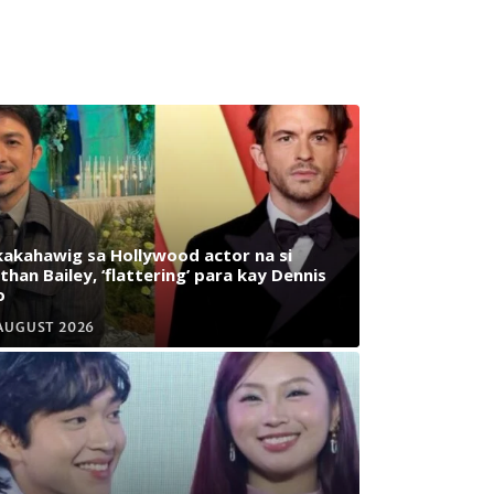
akahawig sa Hollywood actor na si
than Bailey, ‘flattering’ para kay Dennis
o
AUGUST 2026