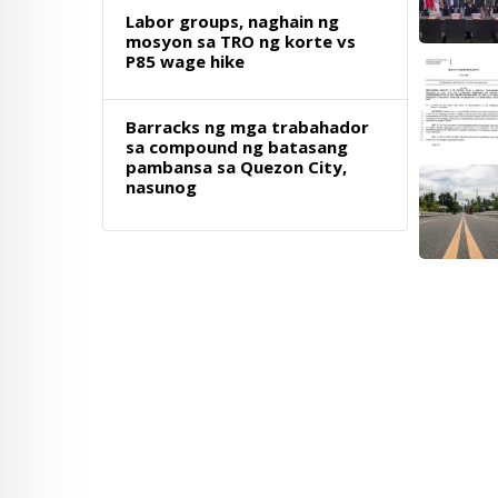
Labor groups, naghain ng
mosyon sa TRO ng korte vs
P85 wage hike
Barracks ng mga trabahador
sa compound ng batasang
pambansa sa Quezon City,
nasunog