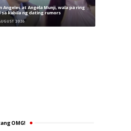
n Angeles at Angela Munji, wala pa ring
l sa kabila ng dating rumors
AUGUST 2026
tang OMG!